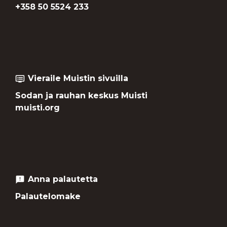
+358 50 5524 233
Vieraile Muistin sivuilla
dvr
Sodan ja rauhan keskus Muisti
muisti.org
Anna palautetta
feedback
Palautelomake