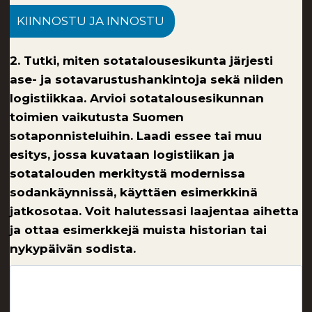
KIINNOSTU JA INNOSTU
2. Tutki, miten sotatalousesikunta järjesti
ase- ja sotavarustushankintoja sekä niiden
logistiikkaa. Arvioi sotatalousesikunnan
toimien vaikutusta Suomen
sotaponnisteluihin. Laadi essee tai muu
esitys, jossa kuvataan logistiikan ja
sotatalouden merkitystä modernissa
sodankäynnissä, käyttäen esimerkkinä
jatkosotaa. Voit halutessasi laajentaa aihetta
ja ottaa esimerkkejä muista historian tai
nykypäivän sodista.