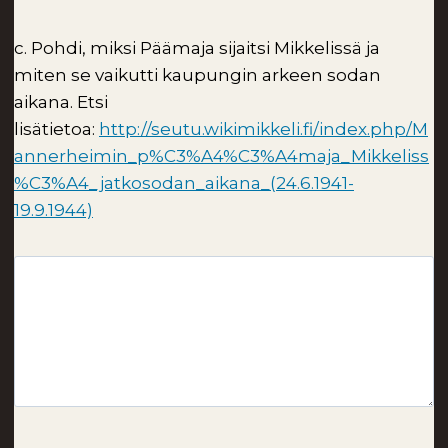
c. Pohdi, miksi Päämaja sijaitsi Mikkelissä ja
miten se vaikutti kaupungin arkeen sodan
aikana. Etsi
lisätietoa:
http://seutu.wikimikkeli.fi/index.php/M
annerheimin_p%C3%A4%C3%A4maja_Mikkeliss
%C3%A4_jatkosodan_aikana_(24.6.1941-
19.9.1944)