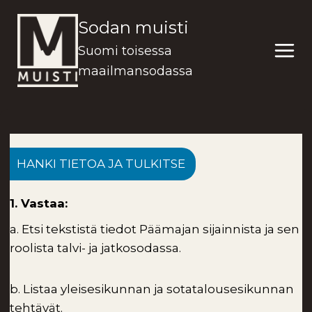
Siirry
Sodan muisti
sisältöön
Suomi toisessa
maailmansodassa
HANKI TIETOA JA TULKITSE
1. Vastaa:
a. Etsi tekstistä tiedot Päämajan sijainnista ja sen
roolista talvi- ja jatkosodassa.
b. Listaa yleisesikunnan ja sotatalousesikunnan
tehtävät.