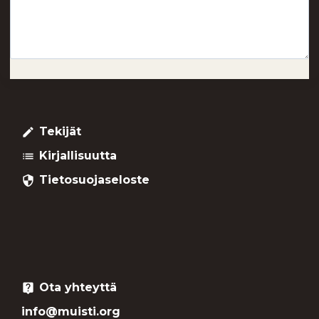
Tekijät
create
Kirjallisuutta
list
Tietosuojaseloste
security
Ota yhteyttä
live_help
info@muisti.org