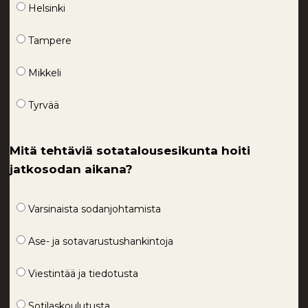
Helsinki
Tampere
Mikkeli
Tyrvää
Mitä tehtäviä sotatalousesikunta hoiti
jatkosodan aikana?
Varsinaista sodanjohtamista
Ase- ja sotavarustushankintoja
Viestintää ja tiedotusta
Sotilaskoulutusta