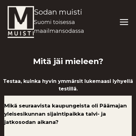
Siirry
Sodan muisti
sisältöön
Suomi toisessa
maailmansodassa
Mitä jäi mieleen?
Testaa, kuinka hyvin ymmärsit lukemaasi lyhyellä
testillä.
Mikä seuraavista kaupungeista oli Päämajan
yleisesikunnan sijaintipaikka talvi- ja
jatkosodan aikana?