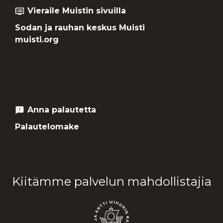
Vieraile Muistin sivuilla
dvr
Sodan ja rauhan keskus Muisti
muisti.org
Anna palautetta
feedback
Palautelomake
Kiitämme palvelun mahdollistajia