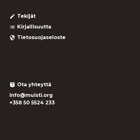
Tekijät
create
Kirjallisuutta
list
Tietosuojaseloste
security
Ota yhteyttä
live_help
info@muisti.org
+358 50 5524 233