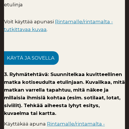
etulinja
Voit käyttää apunasi
Rintamalle/rintamalta -
tutkittavaa kuvaa
.
KÄYTÄ JA SOVELLA
3. Ryhmätehtävä: Suunnitelkaa kuvitteellinen
matka kotiseudulta etulinjaan. Kuvailkaa, mitä
matkan varrella tapahtuu, mitä näkee ja
millaisia ihmisiä kohtaa (esim. sotilaat, lotat,
siviilit). Tehkää aiheesta lyhyt esitys,
kuvaelma tai kartta.
Käyttäkää apuna
Rintamalle/rintamalta -