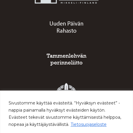
Sivustomme käyttää evästeitä. “Hyväksyn evästeet” -
nappia painamalla hyväksyt evästeiden käytön.
Evästeet tekevät sivustomme käyttämisestä helppoa,
nopeaa ja käyttäjäystävällistä.
Tietosuojaseloste