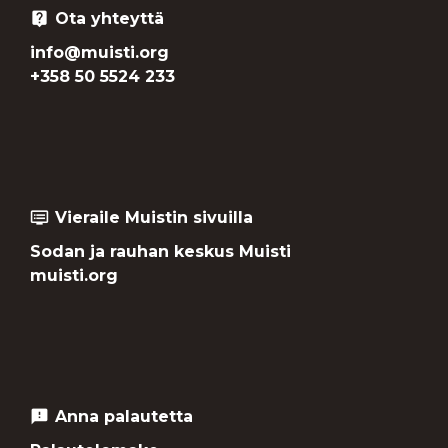
Ota yhteyttä
live_help
info@muisti.org
+358 50 5524 233
Vieraile Muistin sivuilla
dvr
Sodan ja rauhan keskus Muisti
muisti.org
Anna palautetta
feedback