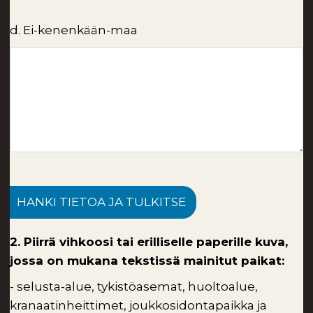
d. Ei-kenenkään-maa
HANKI TIETOA JA TULKITSE
2. Piirrä vihkoosi tai erilliselle paperille kuva,
jossa on mukana tekstissä mainitut paikat:
- selusta-alue, tykistöasemat, huoltoalue,
kranaatinheittimet, joukkosidontapaikka ja