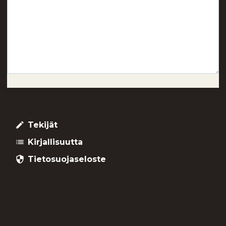
Tekijät
create
Kirjallisuutta
list
Tietosuojaseloste
security