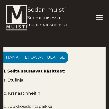
Siirry
Sodan muisti
sisältöön
Suomi toisessa
maailmansodassa
HANKI TIETOA JA TULKITSE
1. Selitä seuraavat käsitteet:
a. Etulinja
b. Kranaatinheitin
c. Joukkosidontapaikka