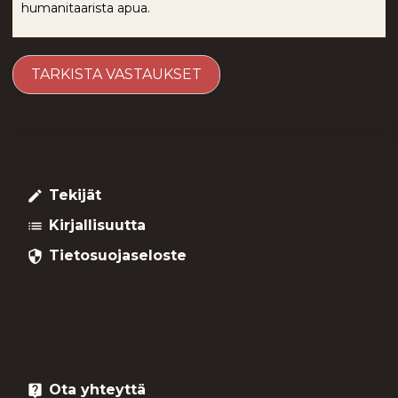
humanitaarista apua.
Tekijät
create
Kirjallisuutta
list
Tietosuojaseloste
security
Ota yhteyttä
live_help