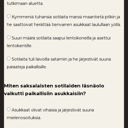
tutkimaan aluetta.
Kymmeniä tuhansia sotilaita marssi maantietä pitkin ja
he saattoivat herättää tienvarren asukkaat laulullaan yöllä.
Suuri määrä sotilaita saapui lentokoneilla ja asettui
lentokentille.
Sotilaita tuli laivoilla satamiin ja he järjestivät suuria
paraateja paikallisille.
Miten saksalaisten sotilaiden läsnäolo
vaikutti paikallisiin asukkaisiin?
Asukkaat olivat vihaisia ja järjestivät suuria
mielenosoituksia.