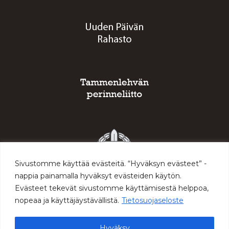
Sivustomme käyttää evästeitä. “Hyväksyn evästeet” -
nappia painamalla hyväksyt evästeiden käytön.
Evästeet tekevät sivustomme käyttämisestä helppoa,
nopeaa ja käyttäjäystävällistä.
Tietosuojaseloste
Hyväksy