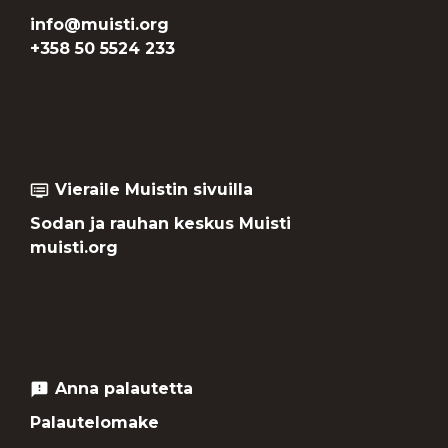
info@muisti.org
+358 50 5524 233
Vieraile Muistin sivuilla
dvr
Sodan ja rauhan keskus Muisti
muisti.org
Anna palautetta
feedback
Palautelomake