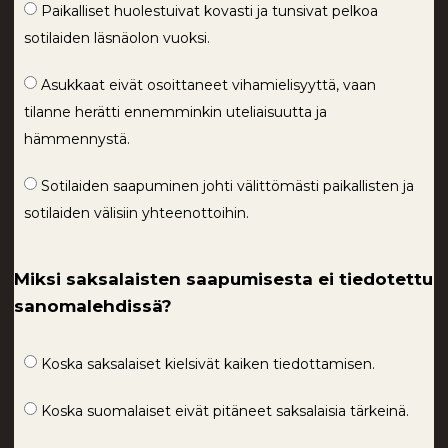
Paikalliset huolestuivat kovasti ja tunsivat pelkoa
sotilaiden läsnäolon vuoksi.
Asukkaat eivät osoittaneet vihamielisyyttä, vaan
tilanne herätti ennemminkin uteliaisuutta ja
hämmennystä.
Sotilaiden saapuminen johti välittömästi paikallisten ja
sotilaiden välisiin yhteenottoihin.
Miksi saksalaisten saapumisesta ei tiedotettu
sanomalehdissä?
Koska saksalaiset kielsivät kaiken tiedottamisen.
Koska suomalaiset eivät pitäneet saksalaisia tärkeinä.