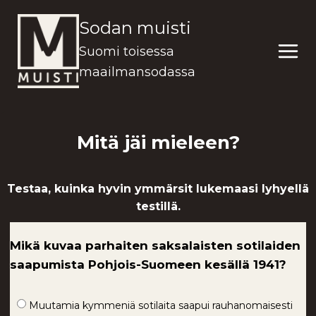
Siirry
Sodan muisti
sisältöön
Suomi toisessa
maailmansodassa
Mitä jäi mieleen?
Testaa, kuinka hyvin ymmärsit lukemaasi lyhyellä
testillä.
Mikä kuvaa parhaiten saksalaisten sotilaiden
saapumista Pohjois-Suomeen kesällä 1941?
Muutamia kymmeniä sotilaita saapui rauhanomaisesti