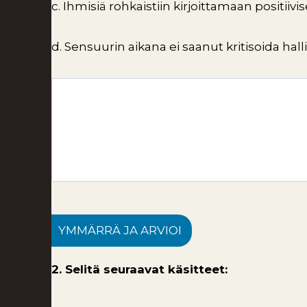
c. Ihmisiä rohkaistiin kirjoittamaan positiiv
d. Sensuurin aikana ei saanut kritisoida hal
YMMÄRRÄ JA ARVIOI
2. Selitä seuraavat käsitteet: