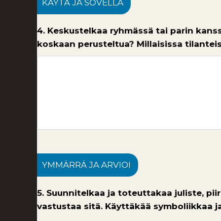
KÄYTÄ JA SOVELLA
4. Keskustelkaa ryhmässä tai parin kanss
koskaan perusteltua? Millaisissa tilantei
YMMÄRRÄ JA ARVIOI
5. Suunnitelkaa ja toteuttakaa juliste, pi
vastustaa sitä. Käyttäkää symboliikkaa j