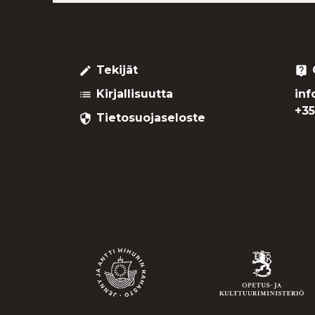
Tekijät
create
live_help
Kirjallisuutta
inf
list
+35
Tietosuojaseloste
security