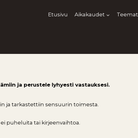
Etusivu
Aikakaudet
Teemat
ttämiin ja perustele lyhyesti vastauksesi.
iin ja tarkastettiin sensuurin toimesta.
ei puheluita tai kirjeenvaihtoa.