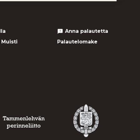
lla
Anna palautetta
feedback
 Muisti
Palautelomake