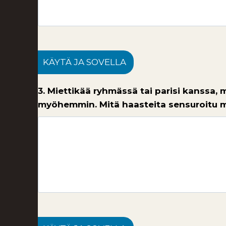
KÄYTÄ JA SOVELLA
3. Miettikää ryhmässä tai parisi kanssa,
myöhemmin. Mitä haasteita sensuroitu m