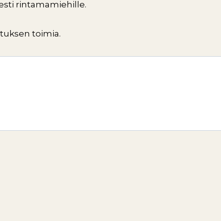
isesti rintamamiehille.
lituksen toimia.