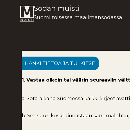
Siirry
Sodan muisti
sisältöön
Suomi toisessa maailmansodassa
HANKI TIETOA JA TULKITSE
1. Vastaa oikein tai väärin seuraaviin väi
a. Sota-aikana Suomessa kaikki kirjeet avatt
b. Sensuuri koski ainoastaan sanomalehtiä, 