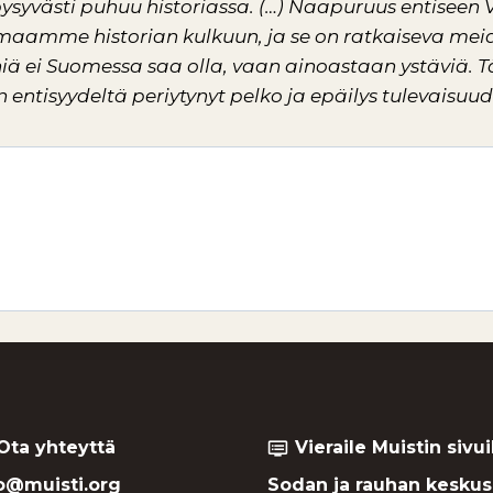
pysyvästi puhuu historiassa. (…) Naapuruus entiseen 
t maamme historian kulkuun, ja se on ratkaiseva mei
hiä ei Suomessa saa olla, vaan ainoastaan ystävi
 entisyydeltä periytynyt pelko ja epäilys tulevaisuu
Ota yhteyttä
Vieraile Muistin sivui
dvr
o@muisti.org
Sodan ja rauhan keskus