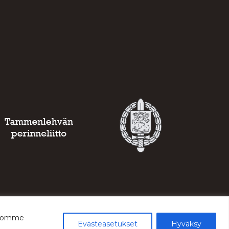
ustomme
Evästeasetukset
Hyväksy