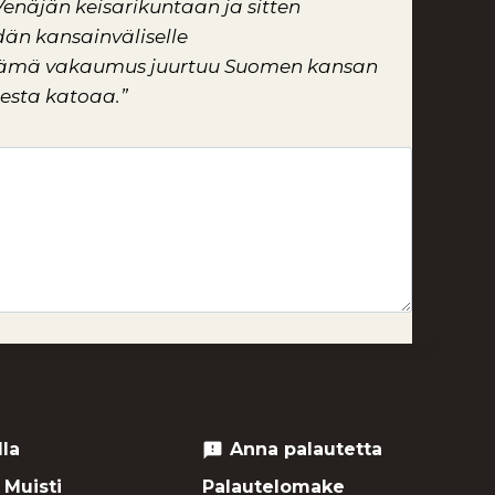
Venäjän keisarikuntaan ja sitten
dän kansainväliselle
ä. Tämä vakaumus juurtuu Suomen kansan
desta katoaa.”
lla
Anna palautetta
feedback
 Muisti
Palautelomake