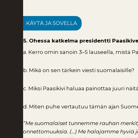
KÄYTÄ JA SOVELLA
5. Ohessa katkelma presidentti Paasikiv
a. Kerro omin sanoin 3–5 lauseella, mistä 
b. Mikä on sen tärkein viesti suomalaisille?
c. Miksi Paasikivi haluaa painottaa juuri näit
d. Miten puhe vertautuu tämän ajan Suomen
“Me suomalaiset tunnemme rauhan merkityk
onnettomuuksia. (…) Me halajamme hyviä ja