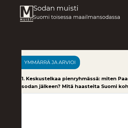
Siirry
Sodan muisti
sisältöön
Suomi toisessa maailmansodassa
YMMÄRRÄ JA ARVIOI
1. Keskustelkaa pienryhmässä: miten Pa
sodan jälkeen? Mitä haasteita Suomi koh