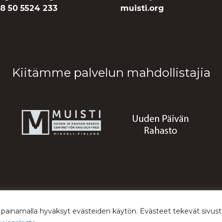
8 50 5524 233
muisti.org
Kiitämme palvelun mahdollistajia
© 2026 Sodan ja rauhan keskus Muisti
 painamalla hyväksyt evästeiden käytön. Evästeet tekevät siv