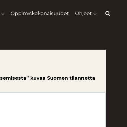
Oppimiskokonaisuudet
Ohjeet
usemisesta” kuvaa Suomen tilannetta