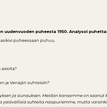
en uudenvuoden puheesta 1950. Analysoi puhetta
Paasikivi puheessaan puhuu.
ä asioita?
 ja Venäjän suhteisiin?
sen ja siunauksen. Meidän kansamme on saanut kyll
 ystävällisiä suhteita naapuriemme, mutta varsink