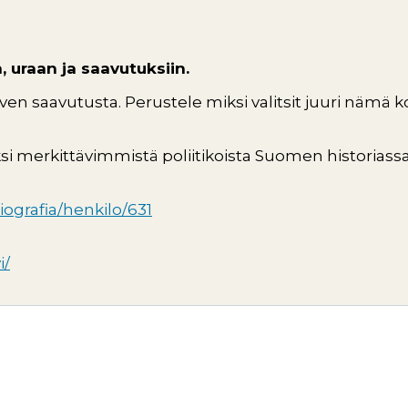
 uraan ja saavutuksiin.
iven saavutusta. Perustele miksi valitsit juuri nämä 
yksi merkittävimmistä poliitikoista Suomen historiass
biografia/henkilo/631
i/