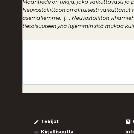
Maantiede on tekijä, joka vaikuttavasti ja 
Neuvostoliittoon on alituisesti vaikuttanu
asemallemme.
(…)
Neuvostoliiton vihamie
tietoisuuteen yhä lujemmin sitä mukaa kuin
Tekijät
create
live_help
Kirjallisuutta
inf
list