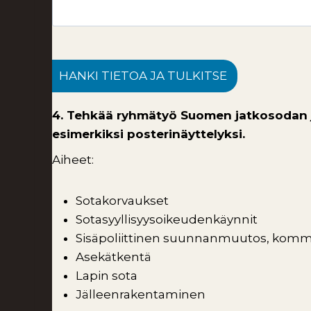
HANKI TIETOA JA TULKITSE
4. Tehkää ryhmätyö Suomen jatkosodan jäl
esimerkiksi posterinäyttelyksi.
Aiheet:
Sotakorvaukset
Sotasyyllisyysoikeudenkäynnit
Sisäpoliittinen suunnanmuutos, komm
Asekätkentä
Lapin sota
Jälleenrakentaminen