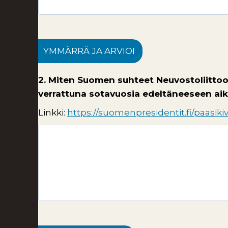
YMMÄRRÄ JA ARVIOI
2. Miten Suomen suhteet Neuvostoliittoo
verrattuna sotavuosia edeltäneeseen aika
Linkki:
https://suomenpresidentit.fi/paasikiv