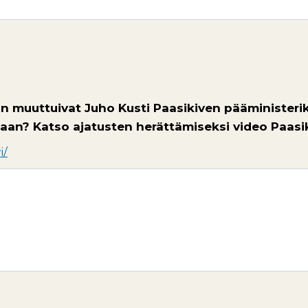
n muuttuivat Juho Kusti Paasikiven pääministeri
an? Katso ajatusten herättämiseksi video Paasiki
i/