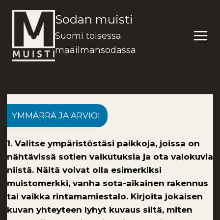
Siirry
Sodan muisti
sisältöön
Suomi toisessa
maailmansodassa
YMMÄRRÄ JA ARVIOI
1. Valitse ympäristöstäsi paikkoja, joissa on
nähtävissä sotien vaikutuksia ja ota valokuvia
niistä. Näitä voivat olla esimerkiksi
muistomerkki, vanha sota-aikainen rakennus
tai vaikka rintamamiestalo. Kirjoita jokaisen
kuvan yhteyteen lyhyt kuvaus siitä, miten