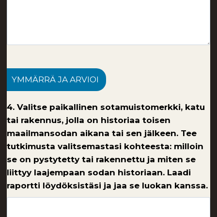
YMMÄRRÄ JA ARVIOI
4. Valitse paikallinen sotamuistomerkki, katu
tai rakennus, jolla on historiaa toisen
maailmansodan aikana tai sen jälkeen. Tee
tutkimusta valitsemastasi kohteesta: milloin
se on pystytetty tai rakennettu ja miten se
liittyy laajempaan sodan historiaan. Laadi
raportti löydöksistäsi ja jaa se luokan kanssa.