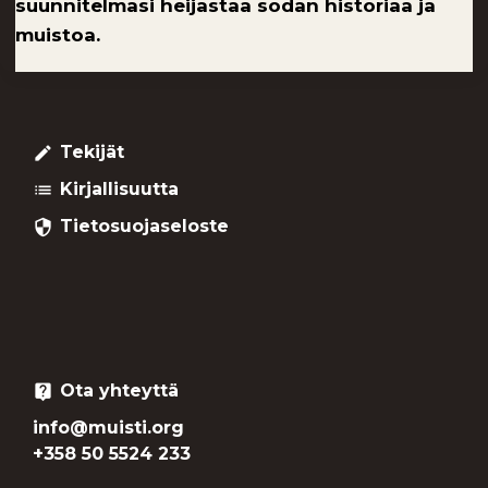
suunnitelmasi heijastaa sodan historiaa ja
muistoa.
Tekijät
create
Kirjallisuutta
list
Tietosuojaseloste
security
Ota yhteyttä
live_help
info@muisti.org
+358 50 5524 233