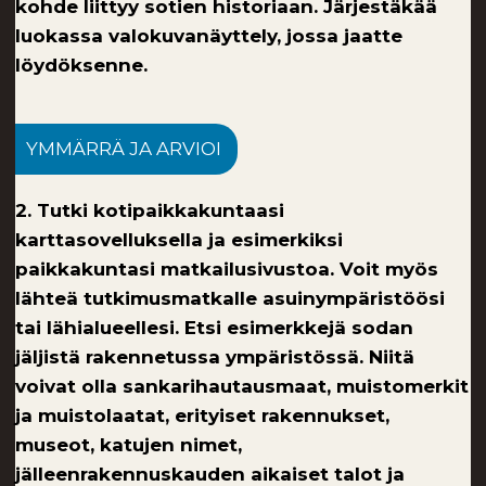
kohde liittyy sotien historiaan. Järjestäkää
luokassa valokuvanäyttely, jossa jaatte
löydöksenne.
YMMÄRRÄ JA ARVIOI
2. Tutki kotipaikkakuntaasi
karttasovelluksella ja esimerkiksi
paikkakuntasi matkailusivustoa. Voit myös
lähteä tutkimusmatkalle asuinympäristöösi
tai lähialueellesi. Etsi esimerkkejä sodan
jäljistä rakennetussa ympäristössä. Niitä
voivat olla sankarihautausmaat, muistomerkit
ja muistolaatat, erityiset rakennukset,
museot, katujen nimet,
jälleenrakennuskauden aikaiset talot ja