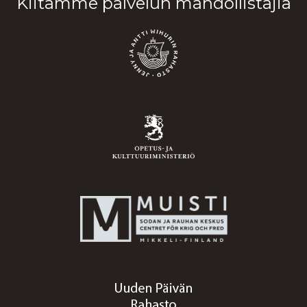
Kiitämme palvelun mahdollistajia