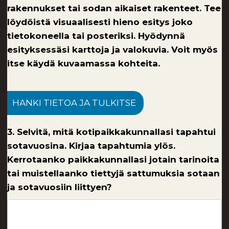
rakennukset tai sodan aikaiset rakenteet. Tee
löydöistä visuaalisesti hieno esitys joko
tietokoneella tai posteriksi. Hyödynnä
esityksessäsi karttoja ja valokuvia. Voit myös
itse käydä kuvaamassa kohteita.
HANKI TIETOA JA TULKITSE
3. Selvitä, mitä kotipaikkakunnallasi tapahtui
sotavuosina. Kirjaa tapahtumia ylös.
Kerrotaanko paikkakunnallasi jotain tarinoita
tai muistellaanko tiettyjä sattumuksia sotaan
ja sotavuosiin liittyen?