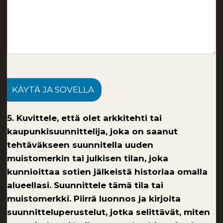
KÄYTÄ JA SOVELLA
5. Kuvittele, että olet arkkitehti tai
kaupunkisuunnittelija, joka on saanut
tehtäväkseen suunnitella uuden
muistomerkin tai julkisen tilan, joka
kunnioittaa sotien jälkeistä historiaa omalla
alueellasi. Suunnittele tämä tila tai
muistomerkki. Piirrä luonnos ja kirjoita
suunnitteluperustelut, jotka selittävät, miten