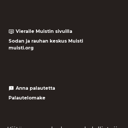
Vieraile Muistin sivuilla
dvr
Sodan ja rauhan keskus Muisti
muisti.org
Anna palautetta
feedback
Palautelomake