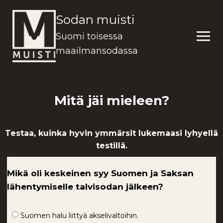
Siirry
Sodan muisti
sisältöön
Suomi toisessa
maailmansodassa
Mitä jäi mieleen?
Testaa, kuinka hyvin ymmärsit lukemaasi lyhyellä
testillä.
Mikä oli keskeinen syy Suomen ja Saksan
lähentymiselle talvisodan jälkeen?
Suomen halu liittyä akselivaltoihin.