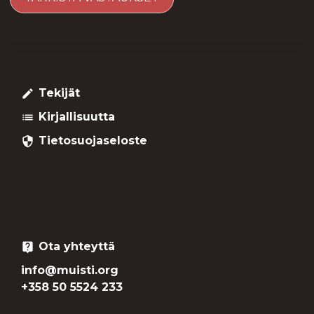
Tekijät
create
Kirjallisuutta
list
Tietosuojaseloste
security
Ota yhteyttä
live_help
info@muisti.org
+358 50 5524 233