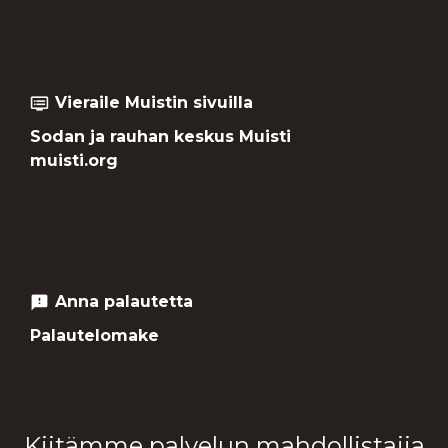
Vieraile Muistin sivuilla
dvr
Sodan ja rauhan keskus Muisti
muisti.org
Anna palautetta
feedback
Palautelomake
Kiitämme palvelun mahdollistajia