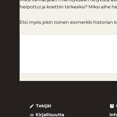
helpottui ja koettiin tärkeäksi? Miksi aih
Etsi myös jokin toinen esimerkki historian käyt
Tekijät
create
live_help
Kirjallisuutta
inf
list