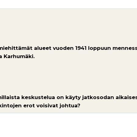
n miehittämät alueet vuoden 1941 loppuun menness
ja Karhumäki.
a millaista keskustelua on käyty jatkosodan aikaises
kintojen erot voisivat johtua?