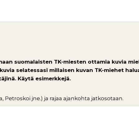
lemaan suomalaisten TK-miesten ottamia kuvia mie
i kuvia selatessasi millaisen kuvan TK-miehet halua
äjinä. Käytä esimerkkejä.
a, Petroskoi jne.) ja rajaa ajankohta jatkosotaan.