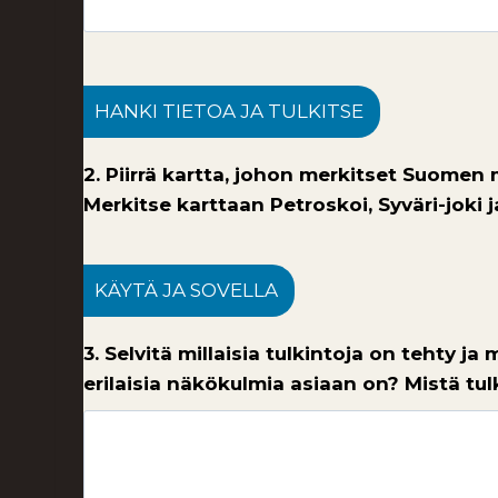
HANKI TIETOA JA TULKITSE
2. Piirrä kartta, johon merkitset Suome
Merkitse karttaan Petroskoi, Syväri-joki 
KÄYTÄ JA SOVELLA
3. Selvitä millaisia tulkintoja on tehty j
erilaisia näkökulmia asiaan on? Mistä tul