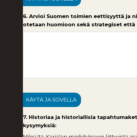
6. Arvioi Suomen toimien eettisyyttä ja ni
otetaan huomioon sekä strategiset että
KÄYTÄ JA SOVELLA
7. Historiaa ja historiallisia tapahtuma
kysymyksiä:
Miksi Itä-Karjalan miehitykseen liittyvistä 