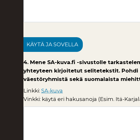
KÄYTÄ JA SOVELLA
4. Mene SA-kuva.fi -sivustolle tarkaste
yhteyteen kirjoitetut selitetekstit. Pohd
väestöryhmistä sekä suomalaista miehitt
Linkki:
SA-kuva
Vinkki: käytä eri hakusanoja (Esim. Itä-Karjal