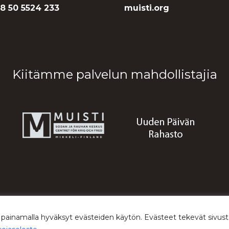
8 50 5524 233
muisti.org
Kiitämme palvelun mahdollistajia
© 2026 Sodan ja rauhan keskus Muisti
 painamalla hyväksyt evästeiden käytön. Evästeet tekevät siv