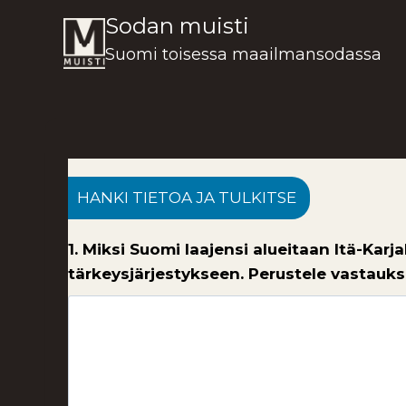
Siirry
Sodan muisti
sisältöön
Suomi toisessa maailmansodassa
HANKI TIETOA JA TULKITSE
1. Miksi Suomi laajensi alueitaan Itä-Kar
tärkeysjärjestykseen. Perustele vastauks