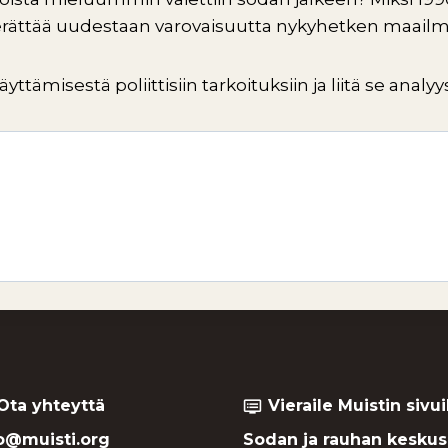
e herättää uudestaan varovaisuutta nykyhetken maailm
tämisestä poliittisiin tarkoituksiin ja liitä se analyysi
Ota yhteyttä
Vieraile Muistin sivui
dvr
o@muisti.org
Sodan ja rauhan keskus