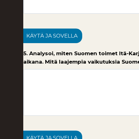
KÄYTÄ JA SOVELLA
5. Analysoi, miten Suomen toimet Itä-Karj
aikana. Mitä laajempia vaikutuksia Suomen
KÄYTÄ JA SOVELLA