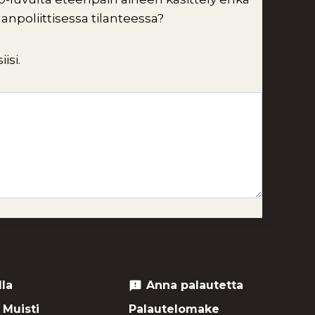
anpoliittisessa tilanteessa?
isi.
lla
Anna palautetta
feedback
 Muisti
Palautelomake