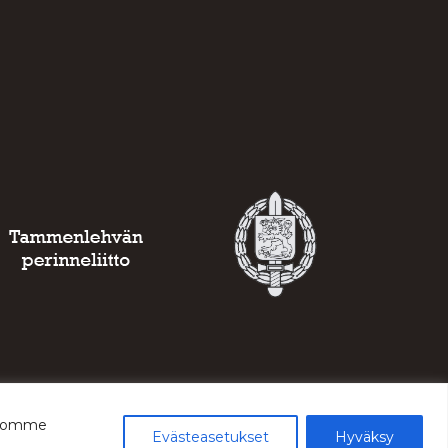
ustomme
Evästeasetukset
Hyväksy