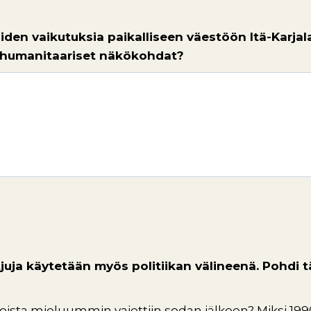
iden vaikutuksia paikalliseen väestöön Itä-Karjalas
 humanitaariset näkökohdat?
ketjuja käytetään myös politiikan välineenä. Pohdi
asioista mieluummin vaiettiin sodan jälkeen? Miksi 19