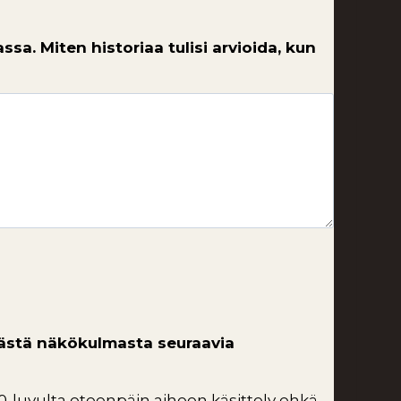
sa. Miten historiaa tulisi arvioida, kun
 tästä näkökulmasta seuraavia
90-luvulta eteenpäin aiheen käsittely ehkä