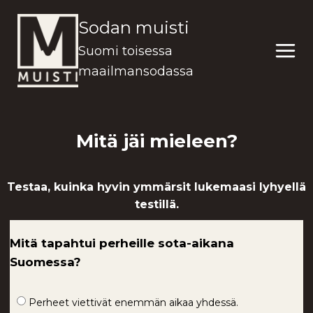
Siirry
Sodan muisti
sisältöön
Suomi toisessa
maailmansodassa
Mitä jäi mieleen?
Testaa, kuinka hyvin ymmärsit lukemaasi lyhyellä
testillä.
Mitä tapahtui perheille sota-aikana
Suomessa?
Perheet viettivät enemmän aikaa yhdessä.