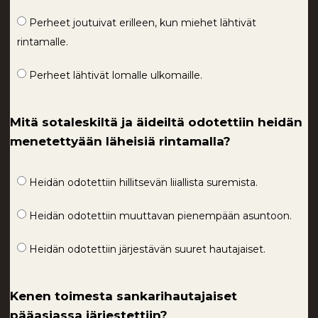
Perheet joutuivat erilleen, kun miehet lähtivät
rintamalle.
Perheet lähtivät lomalle ulkomaille.
Mitä sotaleskiltä ja äideiltä odotettiin heidän
menetettyään läheisiä rintamalla?
Heidän odotettiin hillitsevän liiallista suremista.
Heidän odotettiin muuttavan pienempään asuntoon.
Heidän odotettiin järjestävän suuret hautajaiset.
Kenen toimesta sankarihautajaiset
pääasiassa järjestettiin?