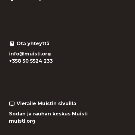
Ota yhteyttä
live_help
info@muisti.org
+358 50 5524 233
Vieraile Muistin sivuilla
dvr
Sodan ja rauhan keskus Muisti
muisti.org