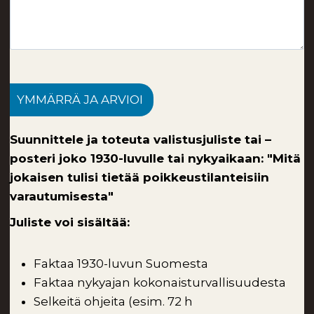
YMMÄRRÄ JA ARVIOI
Suunnittele ja toteuta valistusjuliste tai –
posteri joko 1930-luvulle tai nykyaikaan: "Mitä
jokaisen tulisi tietää poikkeustilanteisiin
varautumisesta"
Juliste voi sisältää:
Faktaa 1930-luvun Suomesta
Faktaa nykyajan kokonaisturvallisuudesta
Selkeitä ohjeita (esim. 72 h