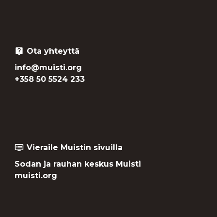
Ota yhteyttä
live_help
info@muisti.org
+358 50 5524 233
Vieraile Muistin sivuilla
dvr
Sodan ja rauhan keskus Muisti
muisti.org