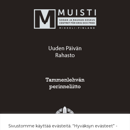
Sivustomme käyttää evästeitä. “Hyväksyn evästeet” -