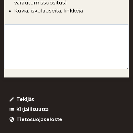
varautumissuositus)
Kuvia, iskulauseita, linkkejä
Tekijät
create
Kirjallisuutta
list
Tietosuojaseloste
security