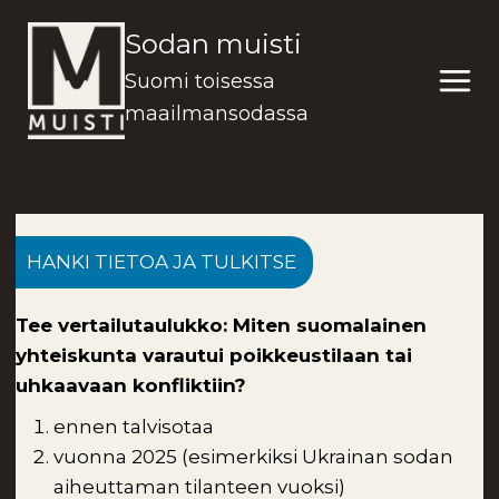
Siirry
Sodan muisti
sisältöön
Suomi toisessa
maailmansodassa
HANKI TIETOA JA TULKITSE
Tee vertailutaulukko: Miten suomalainen
yhteiskunta varautui poikkeustilaan tai
uhkaavaan konfliktiin?
ennen talvisotaa
vuonna 2025 (esimerkiksi Ukrainan sodan
aiheuttaman tilanteen vuoksi)