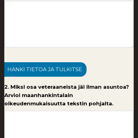
HANKI TIETOA JA TULKITSE
2. Miksi osa veteraaneista jäi ilman asuntoa?
Arvioi maanhankintalain
oikeudenmukaisuutta tekstin pohjalta.