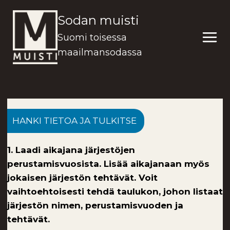
Siirry
Sodan muisti
sisältöön
Suomi toisessa
maailmansodassa
HANKI TIETOA JA TULKITSE
1. Laadi aikajana järjestöjen
perustamisvuosista. Lisää aikajanaan myös
jokaisen järjestön tehtävät. Voit
vaihtoehtoisesti tehdä taulukon, johon listaat
järjestön nimen, perustamisvuoden ja
tehtävät.