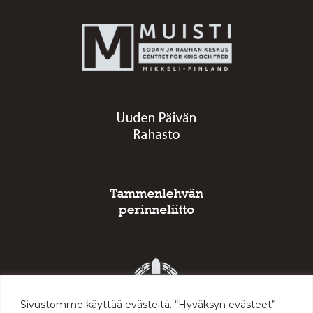
Sivustomme käyttää evästeitä. “Hyväksyn evästeet” -