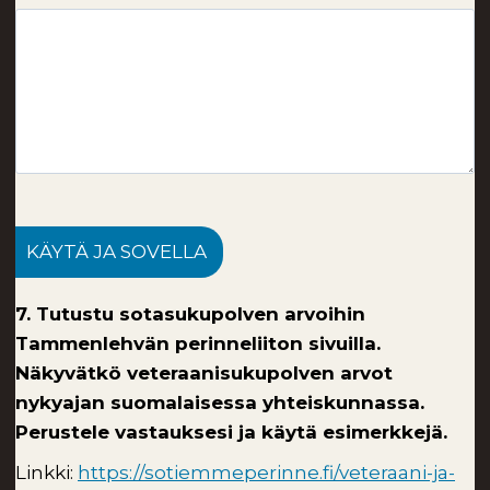
KÄYTÄ JA SOVELLA
7. Tutustu sotasukupolven arvoihin
Tammenlehvän perinneliiton sivuilla.
Näkyvätkö veteraanisukupolven arvot
nykyajan suomalaisessa yhteiskunnassa.
Perustele vastauksesi ja käytä esimerkkejä.
Linkki:
https://sotiemmeperinne.fi/veteraani-ja-