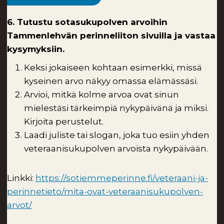
6. Tutustu sotasukupolven arvoihin
Tammenlehvän perinneliiton sivuilla ja vastaa
kysymyksiin.
Keksi jokaiseen kohtaan esimerkki, missä
kyseinen arvo näkyy omassa elämässäsi.
Arvioi, mitkä kolme arvoa ovat sinun
mielestäsi tärkeimpiä nykypäivänä ja miksi.
Kirjoita perustelut.
Laadi juliste tai slogan, joka tuo esiin yhden
veteraanisukupolven arvoista nykypäivään.
Linkki:
https://sotiemmeperinne.fi/veteraani-ja-
perinnetieto/mita-ovat-veteraanisukupolven-
arvot/