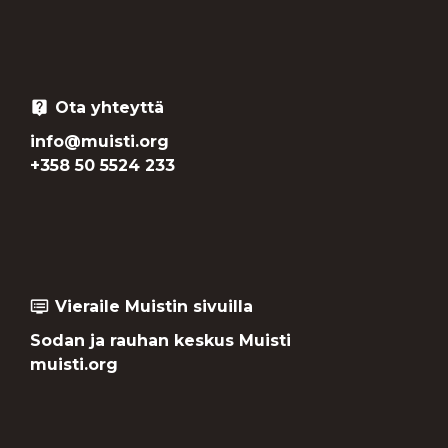
Ota yhteyttä
live_help
info@muisti.org
+358 50 5524 233
Vieraile Muistin sivuilla
dvr
Sodan ja rauhan keskus Muisti
muisti.org