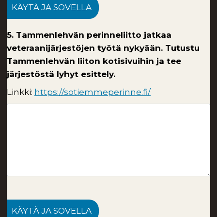
KÄYTÄ JA SOVELLA
5. Tammenlehvän perinneliitto jatkaa
veteraanijärjestöjen työtä nykyään. Tutustu
Tammenlehvän liiton kotisivuihin ja tee
järjestöstä lyhyt esittely.
Linkki:
https://sotiemmeperinne.fi/
KÄYTÄ JA SOVELLA