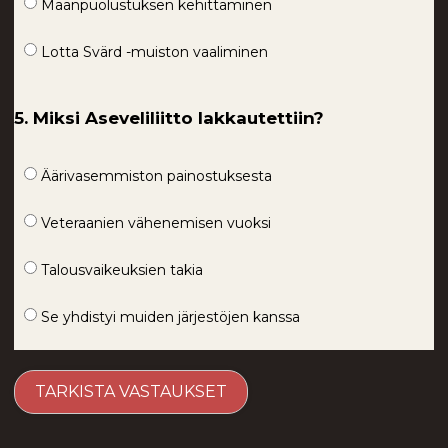
Maanpuolustuksen kehittäminen
Lotta Svärd -muiston vaaliminen
5. Miksi Aseveliliitto lakkautettiin?
Äärivasemmiston painostuksesta
Veteraanien vähenemisen vuoksi
Talousvaikeuksien takia
Se yhdistyi muiden järjestöjen kanssa