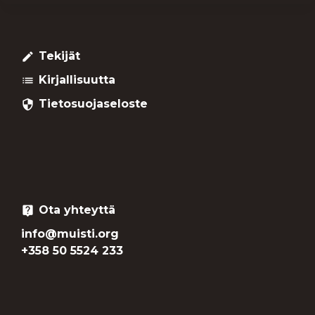
Tekijät
create
Kirjallisuutta
list
Tietosuojaseloste
security
Ota yhteyttä
live_help
info@muisti.org
+358 50 5524 233