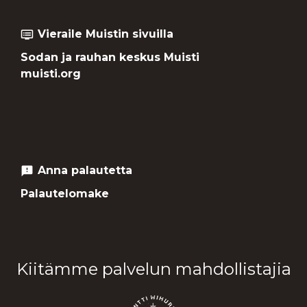
Vieraile Muistin sivuilla
dvr
Sodan ja rauhan keskus Muisti
muisti.org
Anna palautetta
feedback
Palautelomake
Kiitämme palvelun mahdollistajia