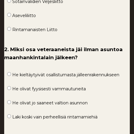
Sotainvalidien Veljesliitto
Aseveliliitto
Rintamanaisten Liitto
2. Miksi osa veteraaneista jäi ilman asuntoa
maanhankintalain jälkeen?
He kieltäytyivät osallistumasta jälleenrakennukseen
He olivat fyysisesti vammautuneita
He olivat jo saaneet valtion asunnon
Laki koski vain perheellisiä rintamamiehiä