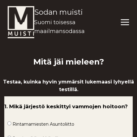
Siirry
Sodan muisti
sisältöön
Suomi toisessa
maailmansodassa
Mitä jäi mieleen?
Testaa, kuinka hyvin ymmärsit lukemaasi lyhyellä
testillä.
1. Mikä järjestö keskittyi vammojen hoitoon?
Rintamamiesten Asuntoliitto