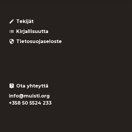
Tekijät
create
Kirjallisuutta
list
Tietosuojaseloste
security
Ota yhteyttä
live_help
info@muisti.org
+358 50 5524 233