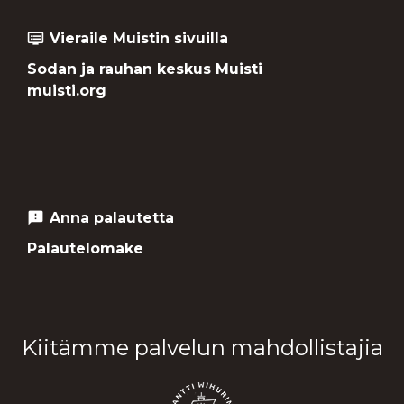
Vieraile Muistin sivuilla
dvr
Sodan ja rauhan keskus Muisti
muisti.org
Anna palautetta
feedback
Palautelomake
Kiitämme palvelun mahdollistajia