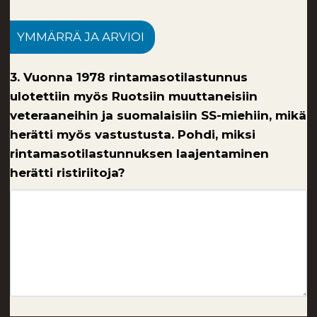
YMMÄRRÄ JA ARVIOI
3. Vuonna 1978 rintamasotilastunnus
ulotettiin myös Ruotsiin muuttaneisiin
veteraaneihin ja suomalaisiin SS-miehiin, mikä
herätti myös vastustusta. Pohdi, miksi
rintamasotilastunnuksen laajentaminen
herätti ristiriitoja?