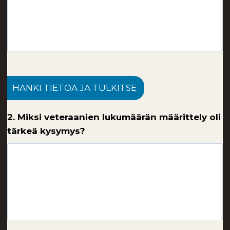
HANKI TIETOA JA TULKITSE
2. Miksi veteraanien lukumäärän määrittely oli
tärkeä kysymys?