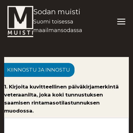
Siirry
Sodan muisti
sisältöön
Suomi toisessa
maailmansodassa
KIINNOSTU JA INNOSTU
1. Kirjoita kuvitteellinen päiväkirjamerkintä
veteraanilta, joka koki tunnustuksen
saamisen rintamasotilastunnuksen
muodossa.