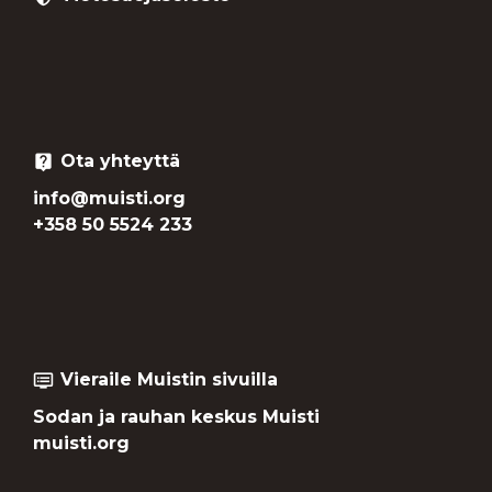
Ota yhteyttä
live_help
info@muisti.org
+358 50 5524 233
Vieraile Muistin sivuilla
dvr
Sodan ja rauhan keskus Muisti
muisti.org