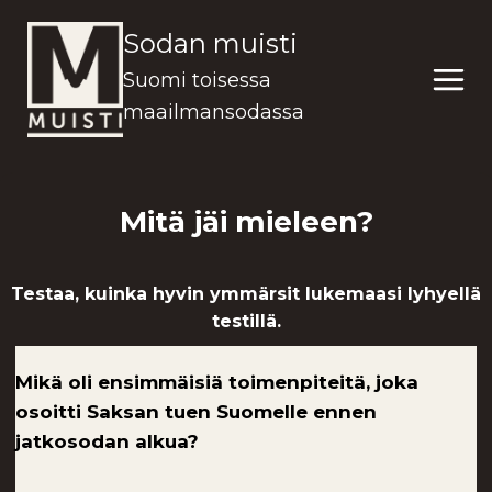
Siirry
Sodan muisti
sisältöön
Suomi toisessa
maailmansodassa
Mitä jäi mieleen?
Testaa, kuinka hyvin ymmärsit lukemaasi lyhyellä
testillä.
Mikä oli ensimmäisiä toimenpiteitä, joka
osoitti Saksan tuen Suomelle ennen
jatkosodan alkua?