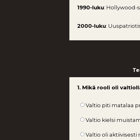
1990-luku
: Hollywood-
2000-luku
: Uuspatrioti
Te
1. Mikä rooli oli valt
Valtio piti matalaa pr
Valtio kielsi muist
Valtio oli aktiivises