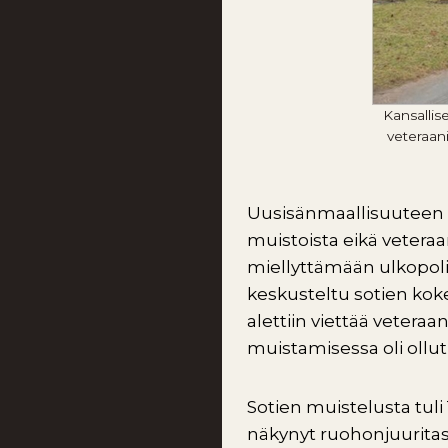
Kansallis
veteraan
Uusisänmaallisuuteen li
muistoista eikä veteraa
miellyttämään ulkopolit
keskusteltu sotien kok
alettiin viettää veteraa
muistamisessa oli ollut
Sotien muistelusta tuli
näkynyt ruohonjuuritaso