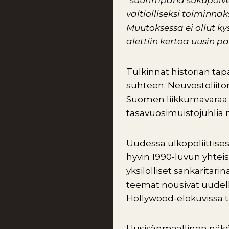
“suurimpana sukupolve
valtiolliseksi toiminnak
Muutoksessa ei ollut k
alettiin kertoa uusin pa
Tulkinnat historian ta
suhteen. Neuvostoliito
Suomen liikkumavaraa su
tasavuosimuistojuhlia 
Uudessa ulkopoliittises
hyvin 1990-luvun yhteis
yksilölliset sankaritar
teemat nousivat uudella
Hollywood-elokuvissa t
Uusisänmaallinen näkök