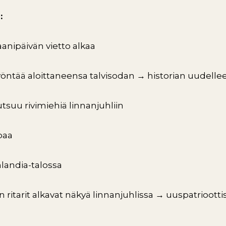
:
aanipäivän vietto alkaa
yöntää aloittaneensa talvisodan → historian uudellee
utsuu rivimiehiä linnanjuhliin
joaa
inlandia-talossa
 ritarit alkavat näkyä linnanjuhlissa → uuspatriootti