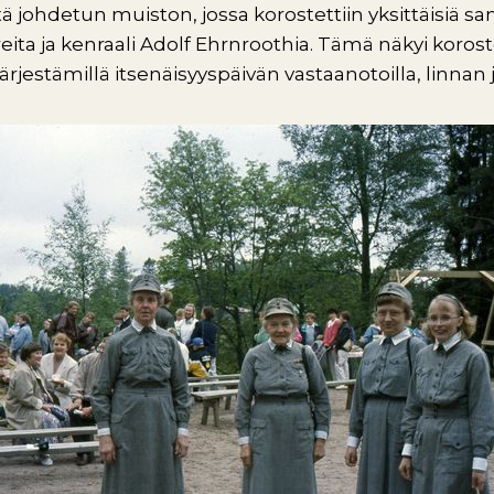
tä johdetun muiston, jossa korostettiin yksittäisiä 
eita ja kenraali Adolf Ehrnroothia. Tämä näkyi korost
ärjestämillä itsenäisyyspäivän vastaanotoilla, linnan j