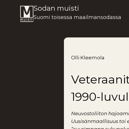
Siirry
Sodan muisti
sisältöön
Suomi toisessa maailmansodassa
Olli Kleemola
Veteraani
1990-luvul
Neuvostoliiton hajoami
Uusisänmaallisuus toi e