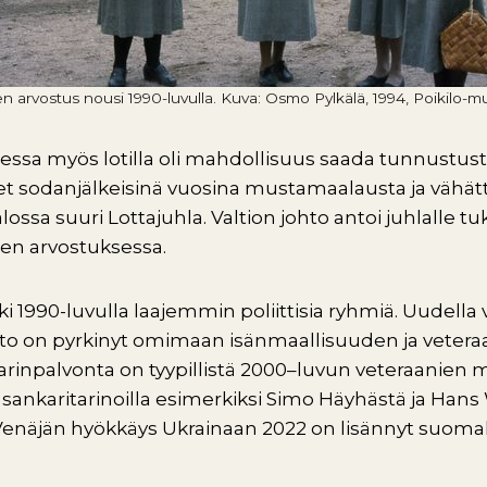
en arvostus nousi 1990-luvulla. Kuva: Osmo Pylkälä, 1994, Poikilo-m
ssa myös lotilla oli mahdollisuus saada tunnustusta 
neet sodanjälkeisinä vuosina mustamaalausta ja vähät
alossa suuri Lottajuhla. Valtion johto antoi juhlalle tu
ien arvostuksessa.
 1990-luvulla laajemmin poliittisia ryhmiä. Uudella
isto on pyrkinyt omimaan isänmaallisuuden ja vetera
rinpalvonta on tyypillistä 2000–luvun veteraanien 
 sankaritarinoilla esimerkiksi Simo Häyhästä ja Han
. Venäjän hyökkäys Ukrainaan 2022 on lisännyt suoma