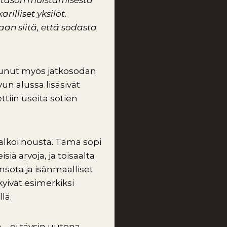
itason muistamisesta
rilliset yksilöt.
an siitä, että sodasta
tunut myös jatkosodan
n alussa lisäsivät
tiin useita sotien
 alkoi nousta. Tämä sopi
ä arvoja, ja toisaalta
nsota ja isänmaalliset
kyivät esimerkiksi
lä.
– ei täysin uutena