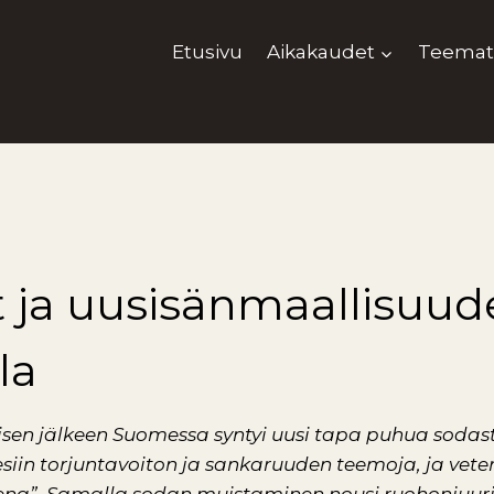
Etusivu
Aikakaudet
Teemat
t ja uusisänmaallisuu
la
sen jälkeen Suomessa syntyi uusi tapa puhua sodast
siin torjuntavoiton ja sankaruuden teemoja, ja vete