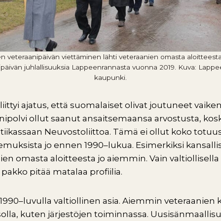
en veteraanipäivän viettäminen lähti veteraanien omasta aloitteest
ipäivän juhlallisuuksia Lappeenrannasta vuonna 2019. Kuva: Lapp
kaupunki.
ittyi ajatus, että suomalaiset olivat joutuneet vai
nipolvi ollut saanut ansaitsemaansa arvostusta, kos
iikassaan Neuvostoliittoa. Tämä ei ollut koko totuus
emuksista jo ennen 1990–lukua. Esimerkiksi kansalli
nien omasta aloitteesta jo aiemmin. Vain valtiollisella
 pakko pitää matalaa profiilia.
 1990–luvulla valtiollinen asia. Aiemmin veteraanien
lla, kuten järjestöjen toiminnassa. Uusisänmaallisu