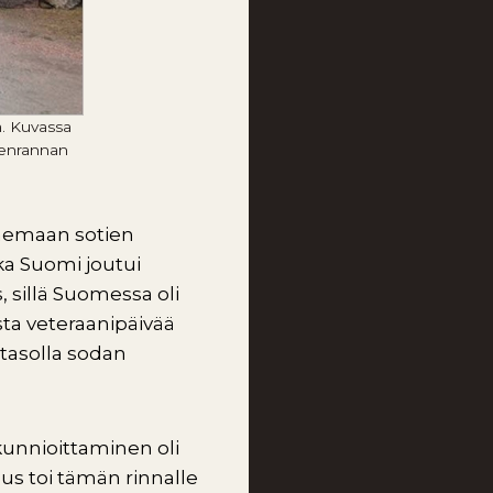
a. Kuvassa
eenrannan
kenemaan sotien
ka Suomi joutui
, sillä Suomessa oli
sta veteraanipäivää
 tasolla sodan
 kunnioittaminen oli
us toi tämän rinnalle