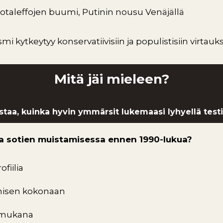
sotaleffojen buumi, Putinin nousu Venäjällä
smi kytkeytyy konservatiivisiin ja populistisiin virtauks
Mitä jäi mieleen?
staa, kuinka hyvin ymmärsit lukemaasi lyhyellä testil
iolla sotien muistamisessa ennen 1990-lukua?
ofiilia
amisen kokonaan
ti mukana