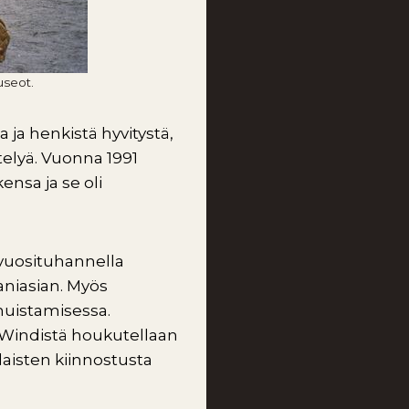
useot.
ja henkistä hyvitystä,
telyä. Vuonna 1991
kensa ja se oli
 vuosituhannella
aniasian. Myös
muistamisessa.
s Windistä houkutellaan
laisten kiinnostusta