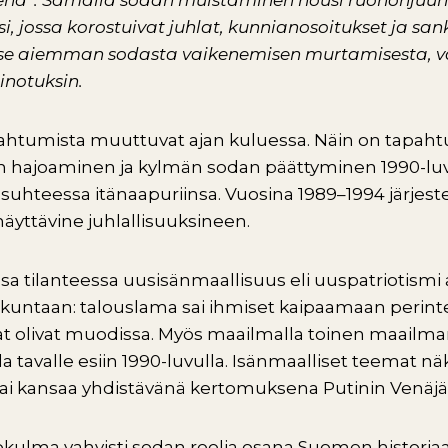
na”. Samalla sodan muistaminen nousi ruohonjuur
si, jossa korostuivat juhlat, kunnianosoitukset ja sanka
yse aiemman sodasta vaikenemisen murtamisesta, va
inotuksin.
pahtumista muuttuvat ajan kuluessa. Näin on tapah
n hajoaminen ja kylmän sodan päättyminen 1990-luvu
hteessa itänaapuriinsa. Vuosina 1989–1994 järjestet
näyttävine juhlallisuuksineen.
sa tilanteessa uusisänmaallisuus eli uuspatriotismi
kuntaan: talouslama sai ihmiset kaipaamaan perinteisi
inat olivat muodissa. Myös maailmalla toinen maailma
 tavalle esiin 1990-luvulla. Isänmaalliset teemat nä
ai kansaa yhdistävänä kertomuksena Putinin Venäjäl
ulma vahvisti sodan roolia osana Suomen historiaa 