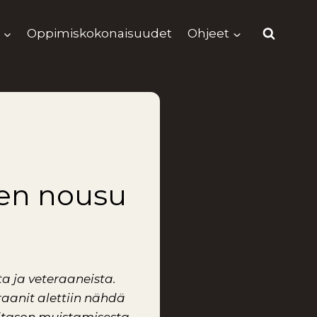
Oppimiskokonaisuudet
Ohjeet
den nousu
a ja veteraaneista.
raanit alettiin nähdä