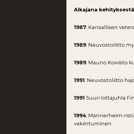
Aikajana kehityksestä
1987
: Kansallisen veter
1989
: Neuvostoliitto m
1989
: Mauno Koivisto k
1991
: Neuvostoliitto ha
1991
Suuri lottajuhla F
1994
: Mannerheim-ristin
vakiintuminen