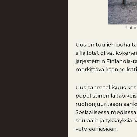
Lotti
Uusien tuulien puhaltae
sillä lotat olivat koke
järjestettiin Finlandia-t
merkittävä käänne lott
Uusisänmaallisuus koski
populistinen laitaoike
ruohonjuuritason sanka
Sosiaalisessa mediassa
seuraajia ja tykkäyksiä
veteraaniasiaan.