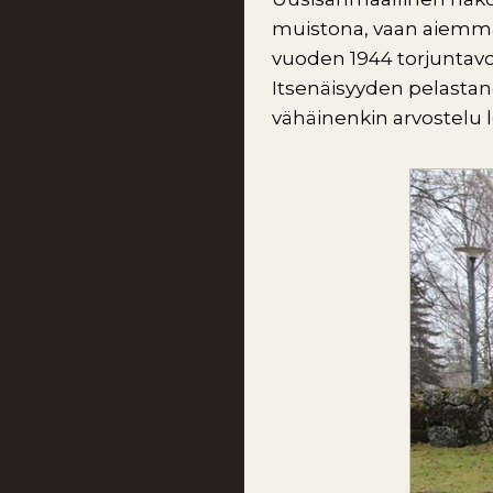
muistona, vaan aiemma
vuoden 1944 torjuntavoi
Itsenäisyyden pelastan
vähäinenkin arvostelu l