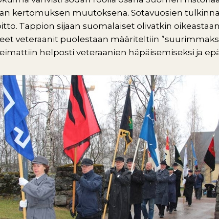
n kertomuksen muutoksena. Sotavuosien tulkinnas
tto. Tappion sijaan suomalaiset olivatkin oikeastaan 
eet veteraanit puolestaan määriteltiin ”suurimmaks
eimattiin helposti veteraanien häpäisemiseksi ja epä