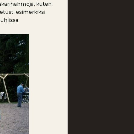
sankarihahmoja, kuten
etusti esimerkiksi
uhlissa.