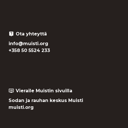
Ota yhteyttä
live_help
info@muisti.org
+358 50 5524 233
Vieraile Muistin sivuilla
dvr
Sodan ja rauhan keskus Muisti
muisti.org