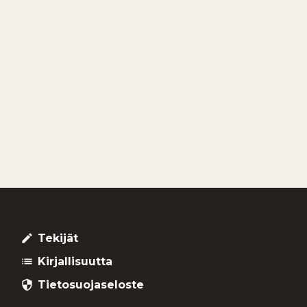
Tekijät
create
Kirjallisuutta
list
Tietosuojaseloste
security