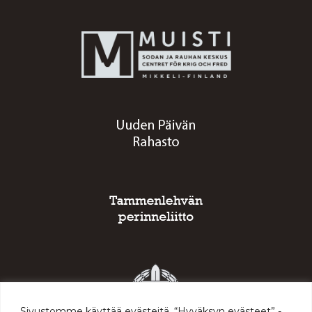
Sivustomme käyttää evästeitä. “Hyväksyn evästeet” -