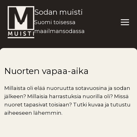
Siirry
Sodan muisti
sisältöön
Suomi toisessa
maailmansodassa
Nuorten vapaa-aika
Millaista oli elää nuoruutta sotavuosina ja sodan
jälkeen? Millaisia harrastuksia nuorilla oli? Missä
nuoret tapasivat toisiaan? Tutki kuvaa ja tutustu
aiheeseen lähemmin.