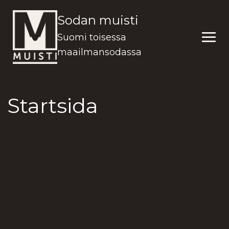
Siirry
Sodan muisti
sisältöön
Suomi toisessa
maailmansodassa
Startsida