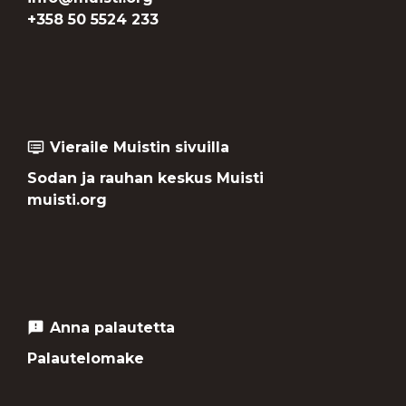
+358 50 5524 233
Vieraile Muistin sivuilla
dvr
Sodan ja rauhan keskus Muisti
muisti.org
Anna palautetta
feedback
Palautelomake