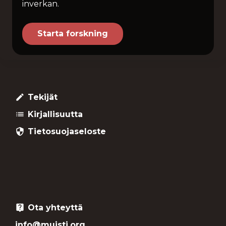
inverkan.
Starta forskning
Tekijät
create
Kirjallisuutta
list
Tietosuojaseloste
security
Ota yhteyttä
live_help
info@muisti.org