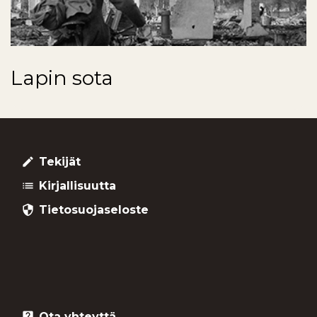
Lapin sota
Tekijät
create
Kirjallisuutta
list
Tietosuojaseloste
security
Ota yhteyttä
live_help