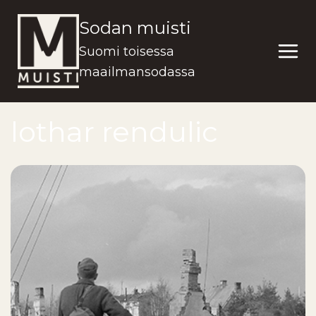
Siirry
Sodan muisti
sisältöön
Suomi toisessa
maailmansodassa
lothar rendulic