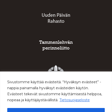
Sivustomme käyttää evästeitä. “Hyväksyn evästeet” -
nappia painamalla hyväksyt evästeiden käytön.
Evästeet tekevät sivustomme käyttämisestä helppoa,
nopeaa ja käyttäjäystävällistä.
Tietosuojaseloste