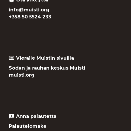
info@muisti.org
+358 50 5524 233
Vieraile Muistin sivuilla
dvr
Sodan ja rauhan keskus Muisti
muisti.org
Anna palautetta
feedback
Palautelomake