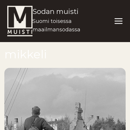
Siirry
Sodan muisti
sisältöön
Suomi toisessa
maailmansodassa
mikkeli