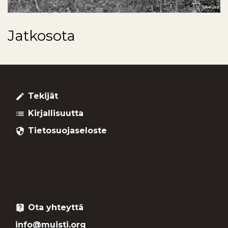
Jatkosota
Tekijät
create
Kirjallisuutta
list
Tietosuojaseloste
security
Ota yhteyttä
live_help
info@muisti.org