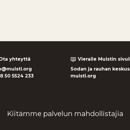
Ota yhteyttä
Vieraile Muistin sivui
dvr
o@muisti.org
Sodan ja rauhan keskus
8 50 5524 233
muisti.org
Kiitämme palvelun mahdollistajia