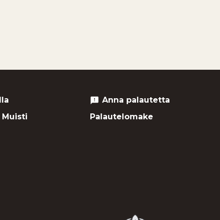
lla
Anna palautetta
feedback
 Muisti
Palautelomake