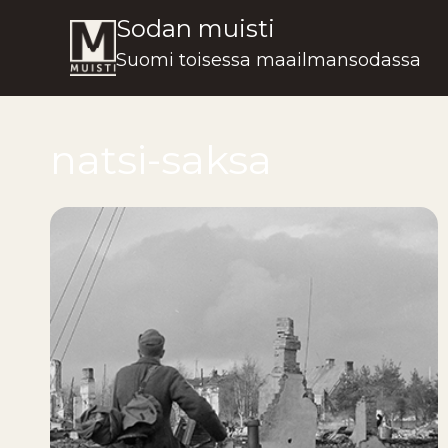
Siirry
Sodan muisti
sisältöön
Suomi toisessa maailmansodassa
natsi-saksa