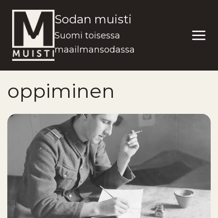
Siirry
Sodan muisti
sisältöön
Suomi toisessa
maailmansodassa
oppiminen