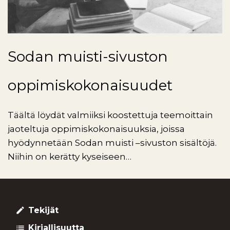
Sodan muisti-sivuston
oppimiskokonaisuudet
Täältä löydät valmiiksi koostettuja teemoittain
jaoteltuja oppimiskokonaisuuksia, joissa
hyödynnetään Sodan muisti –sivuston sisältöjä.
Niihin on kerätty kyseiseen…
Tekijät
create
Kirjallisuutta
list