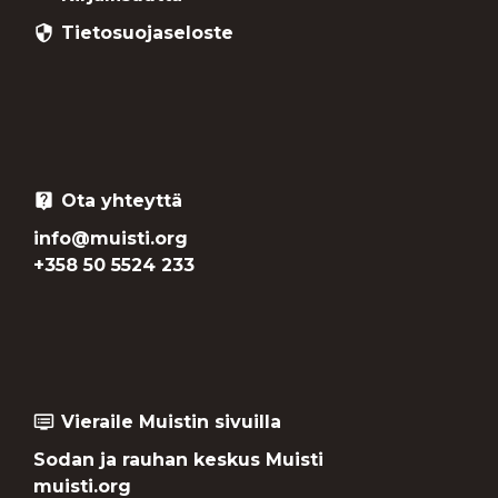
Tietosuojaseloste
security
Ota yhteyttä
live_help
info@muisti.org
+358 50 5524 233
Vieraile Muistin sivuilla
dvr
Sodan ja rauhan keskus Muisti
muisti.org