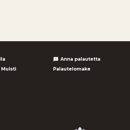
lla
Anna palautetta
feedback
 Muisti
Palautelomake