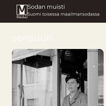
Siirry
Sodan muisti
sisältöön
Suomi toisessa maailmansodassa
sensuuri