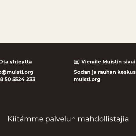
Ota yhteyttä
Vieraile Muistin sivui
dvr
o@muisti.org
Sodan ja rauhan keskus
8 50 5524 233
muisti.org
Kiitämme palvelun mahdollistajia