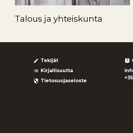
Talous ja yhteiskunta
Tekijät
create
live_help
Kirjallisuutta
inf
list
+35
Tietosuojaseloste
security