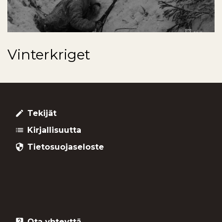
Vinterkriget
Tekijät
create
Kirjallisuutta
list
Tietosuojaseloste
security
Ota yhteyttä
live_help