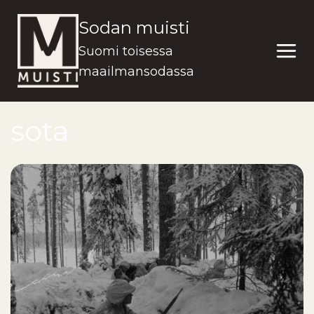
Siirry
Sodan muisti
sisältöön
Suomi toisessa
maailmansodassa
sota