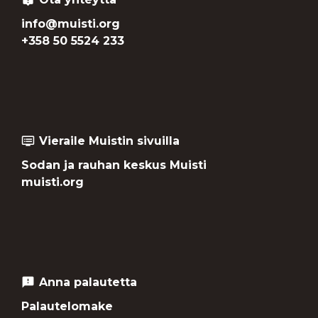
info@muisti.org
+358 50 5524 233
Vieraile Muistin sivuilla
dvr
Sodan ja rauhan keskus Muisti
muisti.org
Anna palautetta
feedback
Palautelomake