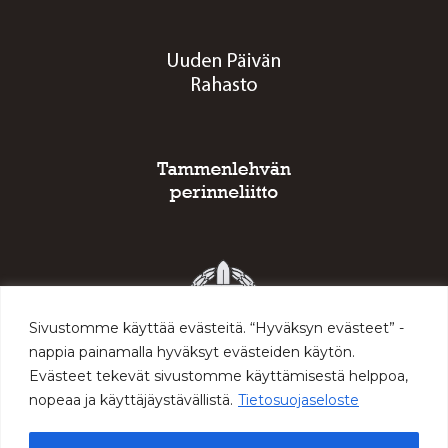
Sivustomme käyttää evästeitä. “Hyväksyn evästeet” -
nappia painamalla hyväksyt evästeiden käytön.
Evästeet tekevät sivustomme käyttämisestä helppoa,
nopeaa ja käyttäjäystävällistä.
Tietosuojaseloste