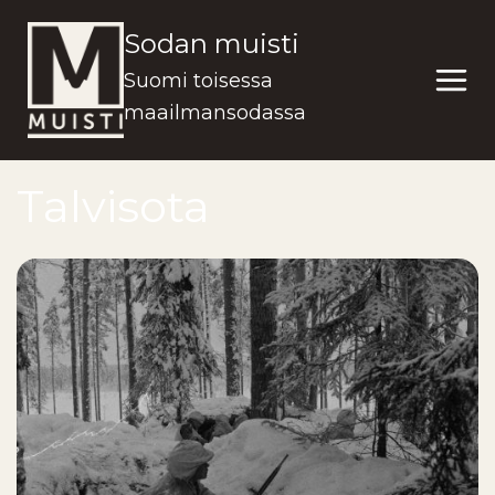
Siirry
Sodan muisti
sisältöön
Suomi toisessa
maailmansodassa
Talvisota