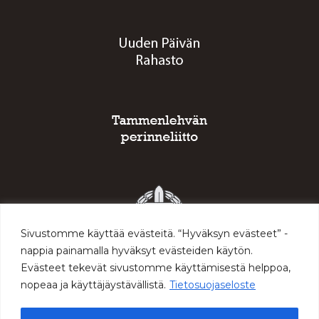
Sivustomme käyttää evästeitä. “Hyväksyn evästeet” -
nappia painamalla hyväksyt evästeiden käytön.
Evästeet tekevät sivustomme käyttämisestä helppoa,
nopeaa ja käyttäjäystävällistä.
Tietosuojaseloste