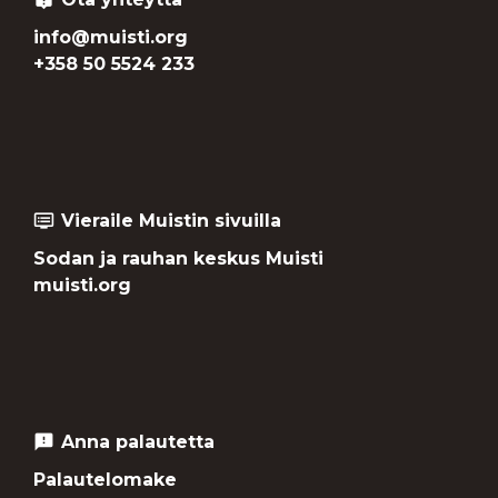
info@muisti.org
+358 50 5524 233
Vieraile Muistin sivuilla
dvr
Sodan ja rauhan keskus Muisti
muisti.org
Anna palautetta
feedback
Palautelomake