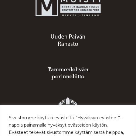
Sivustomme käyttää evästeitä. “Hyväksyn evästeet” -
nappia painamalla hyväksyt evästeiden käytön.
Evästeet tekevät sivustomme käyttämisestä helppoa,