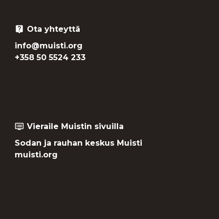
Ota yhteyttä
live_help
info@muisti.org
+358 50 5524 233
Vieraile Muistin sivuilla
dvr
Sodan ja rauhan keskus Muisti
muisti.org