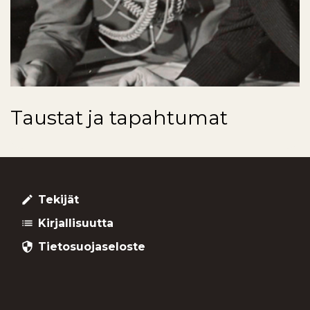
Taustat ja tapahtumat
Tekijät
create
Kirjallisuutta
list
Tietosuojaseloste
security