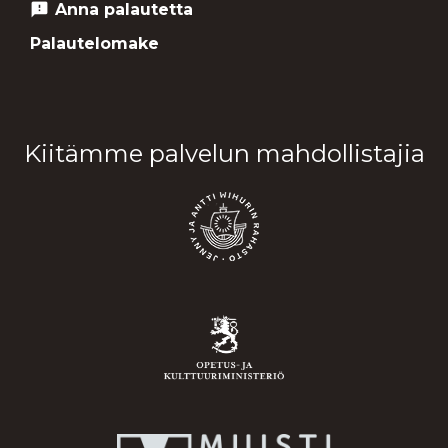
Anna palautetta
feedback
Palautelomake
Kiitämme palvelun mahdollistajia