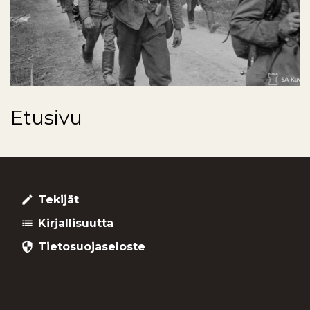
Etusivu
Tekijät
create
Kirjallisuutta
list
Tietosuojaseloste
security