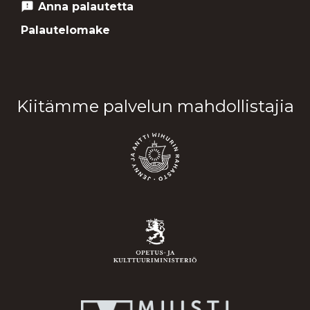
Anna palautetta
feedback
Palautelomake
Kiitämme palvelun mahdollistajia