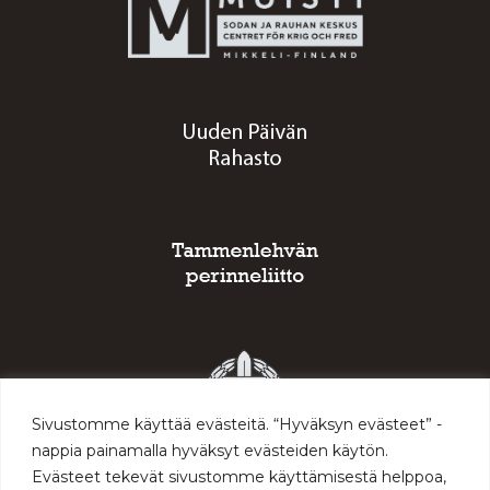
Sivustomme käyttää evästeitä. “Hyväksyn evästeet” -
nappia painamalla hyväksyt evästeiden käytön.
Evästeet tekevät sivustomme käyttämisestä helppoa,