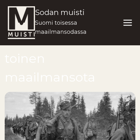
Siirry
Sodan muisti
sisältöön
Suomi toisessa
maailmansodassa
toinen
maailmansota