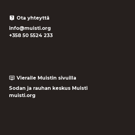
Ota yhteyttä
live_help
info@muisti.org
+358 50 5524 233
Vieraile Muistin sivuilla
dvr
Sodan ja rauhan keskus Muisti
muisti.org