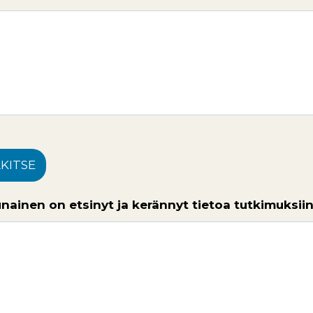
LKITSE
unainen on etsinyt ja kerännyt tietoa tutkimuksii