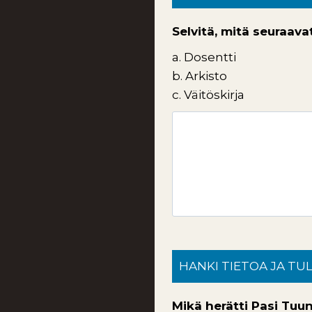
Selvitä, mitä seuraava
a. Dosentti
b. Arkisto
c. Väitöskirja
HANKI TIETOA JA TU
Mikä herätti Pasi Tuu