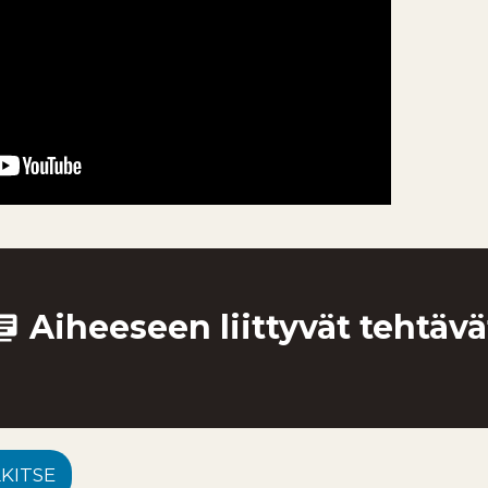
Aiheeseen liittyvät tehtävä
ry_books
LKITSE