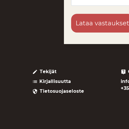
Lataa vastaukse
Tekijät
create
live_help
Kirjallisuutta
inf
list
+35
Tietosuojaseloste
security