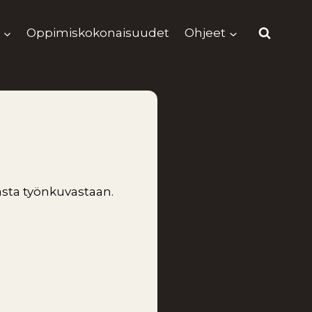
Oppimiskokonaisuudet
Ohjeet
asta työnkuvastaan.