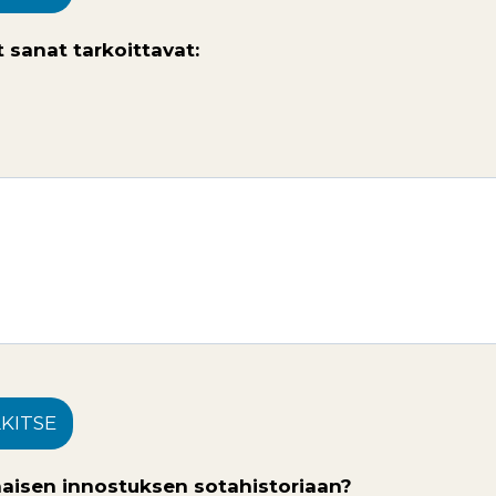
t sanat tarkoittavat:
LKITSE
naisen innostuksen sotahistoriaan?