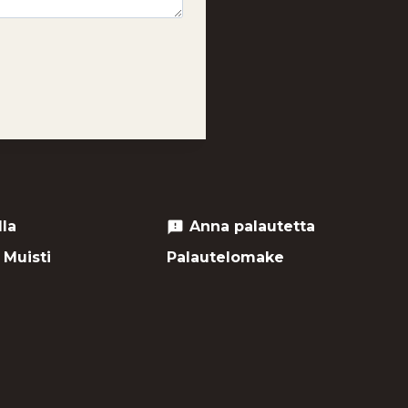
lla
Anna palautetta
feedback
 Muisti
Palautelomake