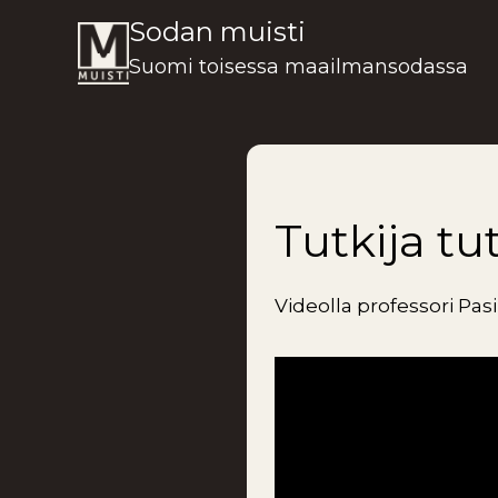
Siirry
Sodan muisti
sisältöön
Suomi toisessa maailmansodassa
Tutkija tu
Videolla professori Pas