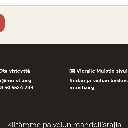
t
Ota yhteyttä
Vieraile Muistin sivui
dvr
o@muisti.org
Sodan ja rauhan keskus
8 50 5524 233
muisti.org
Kiitämme palvelun mahdollistajia