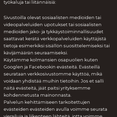
työkaluja tai liitännäisiä:
Sivustoilla olevat sosiaalisten medioiden tai
videopalveluiden upotukset tai sosiaalisten
medioiden jako- ja tykkäystoiminnallisuudet
saattavat kerätä verkkopalveluiden käyttäjistä
tietoja esimerkiksi sisällön suosittelemiseksi tai
kävijämäärän seuraamiseksi.
Käytämme kolmansien osapuolien kuten
Googlen ja Facebookin evästeitä. Evästeillä
seurataan verkkosivustomme käyttöä, mikä
voidaan yhdistää muihin tietoihin. Jos et salli
näitä evästeitä, jäät paitsi yrityksemme
kohdennetusta mainonnasta.
Palvelun kehittämiseen tarkoitettujen
evästeiden evästeiden avulla voimme seurata
vierailuja ja liikenteen lähteitä, jotta voimme