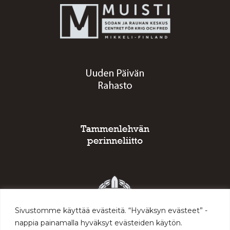
Sivustomme käyttää evästeitä. “Hyväksyn evästeet” -
nappia painamalla hyväksyt evästeiden käytön.