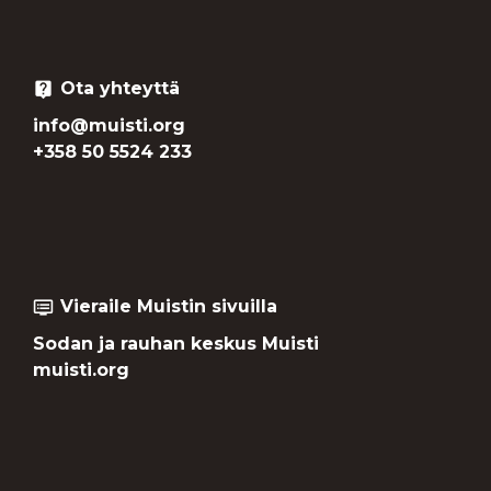
Ota yhteyttä
live_help
info@muisti.org
+358 50 5524 233
Vieraile Muistin sivuilla
dvr
Sodan ja rauhan keskus Muisti
muisti.org