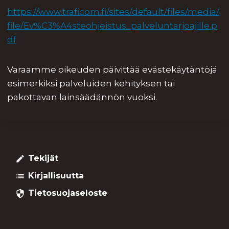
https://www.traficom.fi/sites/default/files/media/
file/Ev%C3%A4steohjeistus_palveluntarjoajille.p
df
Varaamme oikeuden päivittää evästekäytäntöjä
esimerkiksi palveluiden kehityksen tai
pakottavan lainsäädännön vuoksi.
Tekijät
create
Kirjallisuutta
list
Tietosuojaseloste
security