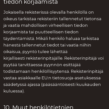
tiedon korjaamista
Jokaisella rekisterissä olevalla henkilöllä on
oikeus tarkistaa rekisteriin tallennetut tietonsa
ja vaatia mahdollisen virheellisen tiedon
korjaamista tai puutteellisen tiedon
täydentämistä. Mikäli henkilö haluaa tarkistaa
hänestä tallennetut tiedot tai vaatia niihin
oikaisua, pyyntö tulee lähettää
kirjallisesti rekisterinpitäjälle. Rekisterinpitäjä voi
pyytää tarvittaessa pyynnön esittäjää
todistamaan henkilöllisyytensä. Rekisterinpitäjä
vastaa asiakkaalle EU:n tietosuoja-asetuksessa
säädetyssä ajassa (pääsääntöisesti kuukauden
kuluessa).
10. Muut henkilötietojen