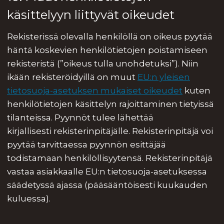
käsittelyyn liittyvät oikeudet
Rekisterissä olevalla henkilöllä on oikeus pyytää
häntä koskevien henkilötietojen poistamiseen
rekisteristä (”oikeus tulla unohdetuksi”). Niin
ikään rekisteröidyillä on muut
EU:n yleisen
tietosuoja-asetuksen mukaiset oikeudet
kuten
henkilötietojen käsittelyn rajoittaminen tietyissä
tilanteissa. Pyynnöt tulee lähettää
kirjallisesti rekisterinpitäjälle. Rekisterinpitäjä voi
pyytää tarvittaessa pyynnön esittäjää
todistamaan henkilöllisyytensä. Rekisterinpitäjä
vastaa asiakkaalle EU:n tietosuoja-asetuksessa
säädetyssä ajassa (pääsääntöisesti kuukauden
kuluessa).