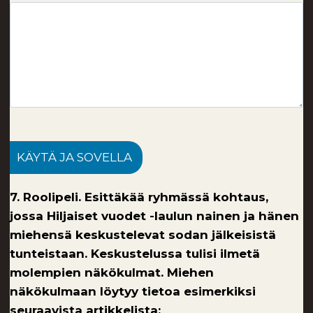
KÄYTÄ JA SOVELLA
7. Roolipeli. Esittäkää ryhmässä kohtaus,
jossa Hiljaiset vuodet -laulun nainen ja hänen
miehensä keskustelevat sodan jälkeisistä
tunteistaan. Keskustelussa tulisi ilmetä
molempien näkökulmat. Miehen
näkökulmaan löytyy tietoa esimerkiksi
seuraavista artikkelista: