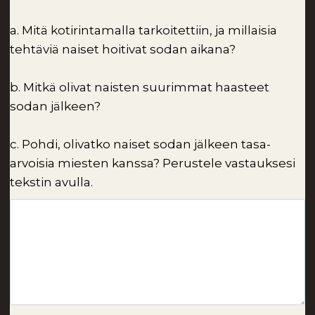
a.
Mitä kotirintamalla tarkoitettiin, ja millaisia
tehtäviä naiset hoitivat sodan aikana?
b.
Mitkä olivat naisten suurimmat haasteet
sodan jälkeen?
c.
Pohdi, olivatko naiset sodan jälkeen tasa-
arvoisia miesten
kanssa?
Perustele vastauksesi
teksti
n
avulla.