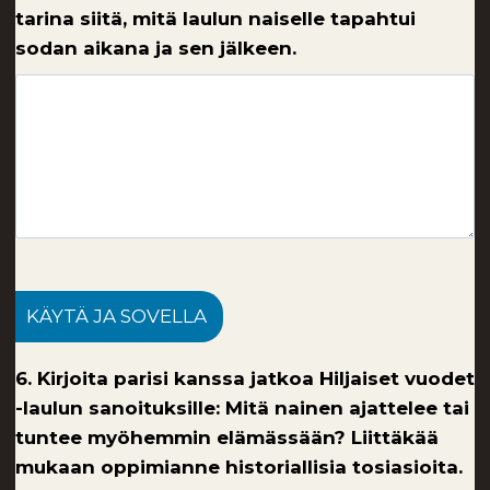
tarina siitä, mitä laulun naiselle tapahtui
sodan aikana ja sen jälkeen.
KÄYTÄ JA SOVELLA
6. Kirjoita parisi kanssa jatkoa Hiljaiset vuodet
-laulun sanoituksille: Mitä nainen ajattelee tai
tuntee myöhemmin elämässään? Liittäkää
mukaan oppimianne historiallisia tosiasioita.