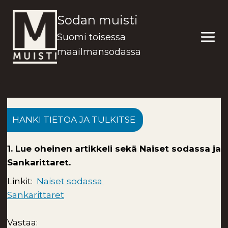
Siirry
Sodan muisti
sisältöön
Suomi toisessa
maailmansodassa
HANKI TIETOA JA TULKITSE
1. Lue oheinen artikkeli sekä Naiset sodassa ja
Sankarittaret.
Linkit:
Naiset sodassa
Sankarittaret
Vastaa: