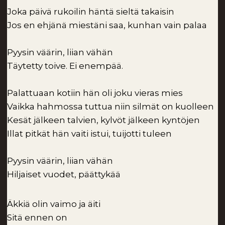
Joka päivä rukoilin häntä sieltä takaisin
Jos en ehjänä miestäni saa, kunhan vain palaa
Pyysin väärin, liian vähän
Täytetty toive. Ei enempää.
Palattuaan kotiin hän oli joku vieras mies
Vaikka hahmossa tuttua niin silmät on kuolleen
Kesät jälkeen talvien, kylvöt jälkeen kyntöjen
Illat pitkät hän vaiti istui, tuijotti tuleen
Pyysin väärin, liian vähän
Hiljaiset vuodet, päättykää
Äkkiä olin vaimo ja äiti
Sitä ennen on