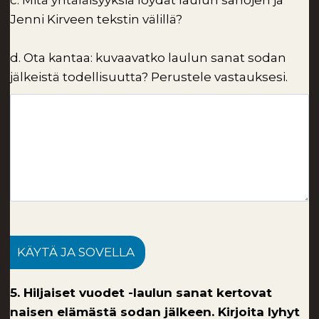
c.
Mitä yhtäläisyyksiä löydät laulun sanojen ja
Jenni Kirveen tekstin välillä?
d.
Ota kantaa: kuvaavatko laulun sanat sodan
jälkeistä todellisuutta? Perustele vastauksesi.
KÄYTÄ JA SOVELLA
5. Hiljaiset vuodet -laulun sanat kertovat
naisen elämästä sodan jälkeen. Kirjoita lyhyt