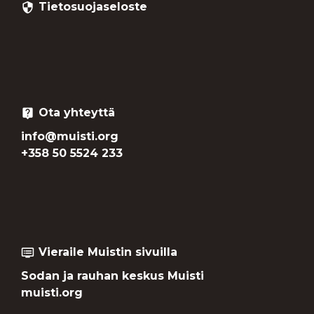
Tietosuojaseloste
security
Ota yhteyttä
live_help
info@muisti.org
+358 50 5524 233
Vieraile Muistin sivuilla
dvr
Sodan ja rauhan keskus Muisti
muisti.org