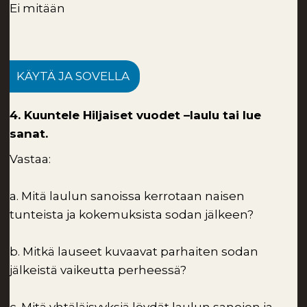
Ei mitään
KÄYTÄ JA SOVELLA
4. Kuuntele Hiljaiset vuodet –laulu tai lue
sanat.
Vastaa:
a. Mitä laulun sanoissa kerrotaan naisen
tunteista ja kokemuksista sodan jälkeen?
b. Mitkä lauseet kuvaavat parhaiten sodan
jälkeistä vaikeutta perheessä?