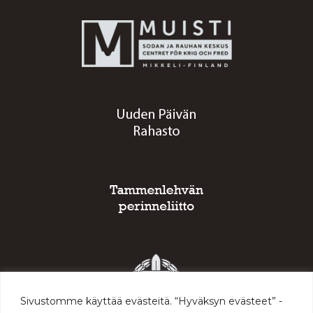
Sivustomme käyttää evästeitä. “Hyväksyn evästeet” -