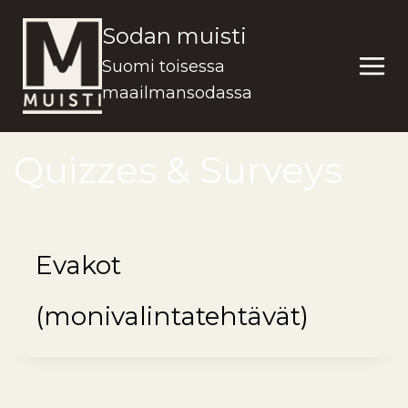
Siirry
Sodan muisti
sisältöön
Suomi toisessa
maailmansodassa
Quizzes & Surveys
Evakot
(monivalintatehtävät)