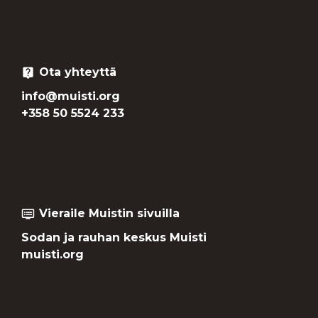
Ota yhteyttä
live_help
info@muisti.org
+358 50 5524 233
Vieraile Muistin sivuilla
dvr
Sodan ja rauhan keskus Muisti
muisti.org