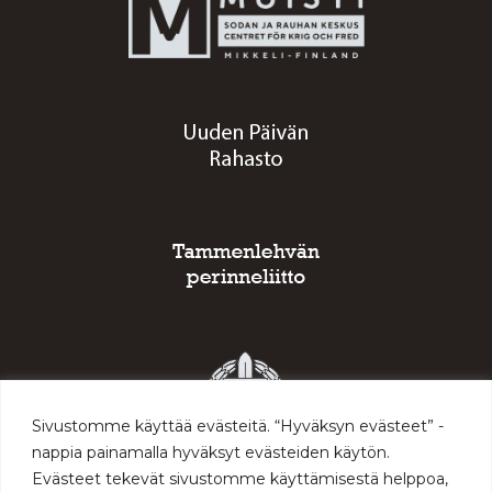
Sivustomme käyttää evästeitä. “Hyväksyn evästeet” -
nappia painamalla hyväksyt evästeiden käytön.
Evästeet tekevät sivustomme käyttämisestä helppoa,