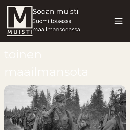
Siirry
Sodan muisti
sisältöön
Suomi toisessa
maailmansodassa
toinen
maailmansota