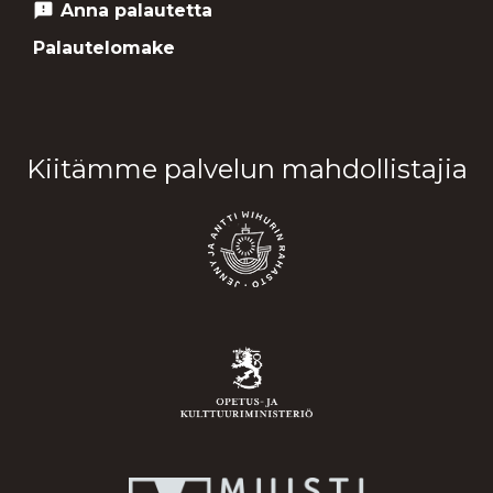
Anna palautetta
feedback
Palautelomake
Kiitämme palvelun mahdollistajia