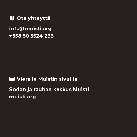
Ota yhteyttä
live_help
info@muisti.org
+358 50 5524 233
Vieraile Muistin sivuilla
dvr
Sodan ja rauhan keskus Muisti
muisti.org