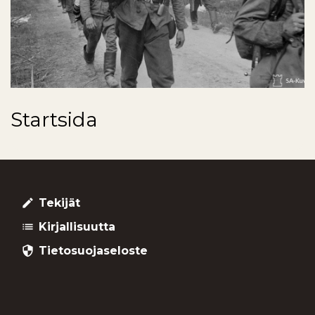
Startsida
Tekijät
create
Kirjallisuutta
list
Tietosuojaseloste
security