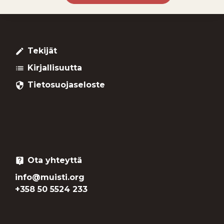
Tekijät
create
Kirjallisuutta
list
Tietosuojaseloste
security
Ota yhteyttä
live_help
info@muisti.org
+358 50 5524 233