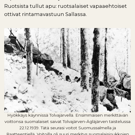
Ruotsista tullut apu: ruotsalaiset vapaaehtoiset
ottivat rintamavastuun Sallassa.
Hyökkäys käynnissä Tolvajärvellä. Ensimmäisen merkittävän
voittonsa suomalaiset saivat Tolvajärven-Ägläjärven taistelussa
22.12.1939. Tätä seurasi voitot Suomussalmella ja
Raatteentiellä. Voitoilla oli suuri merkitys suomalaisjoukkojen