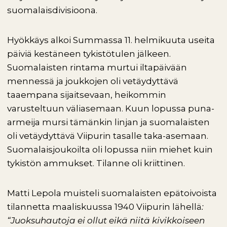
suomalaisdivisioona.
Hyökkäys alkoi Summassa 11. helmikuuta useita
päiviä kestäneen tykistötulen jälkeen.
Suomalaisten rintama murtui iltapäivään
mennessä ja joukkojen oli vetäydyttävä
taaempana sijaitsevaan, heikommin
varusteltuun väliasemaan. Kuun lopussa puna-
armeija mursi tämänkin linjan ja suomalaisten
oli vetäydyttävä Viipurin tasalle taka-asemaan.
Suomalaisjoukoilta oli lopussa niin miehet kuin
tykistön ammukset. Tilanne oli kriittinen.
Matti Lepola muisteli suomalaisten epätoivoista
tilannetta maaliskuussa 1940 Viipurin lähellä
:
“Juoksuhautoja ei ollut eikä niitä kivikkoiseen