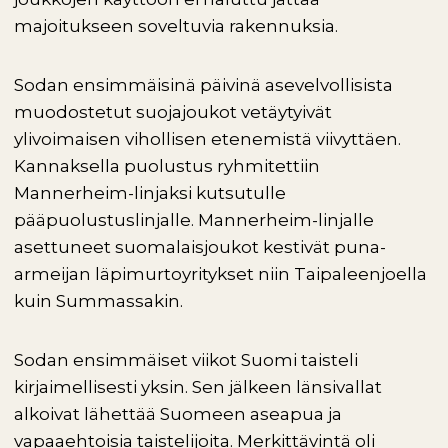
majoitukseen soveltuvia rakennuksia.
Sodan ensimmäisinä päivinä asevelvollisista
muodostetut suojajoukot vetäytyivät
ylivoimaisen vihollisen etenemistä viivyttäen.
Kannaksella puolustus ryhmitettiin
Mannerheim-linjaksi kutsutulle
pääpuolustuslinjalle. Mannerheim-linjalle
asettuneet suomalaisjoukot kestivät puna-
armeijan läpimurtoyritykset niin Taipaleenjoella
kuin Summassakin.
Sodan ensimmäiset viikot Suomi taisteli
kirjaimellisesti yksin. Sen jälkeen länsivallat
alkoivat lähettää Suomeen aseapua ja
vapaaehtoisia taistelijoita. Merkittävintä oli