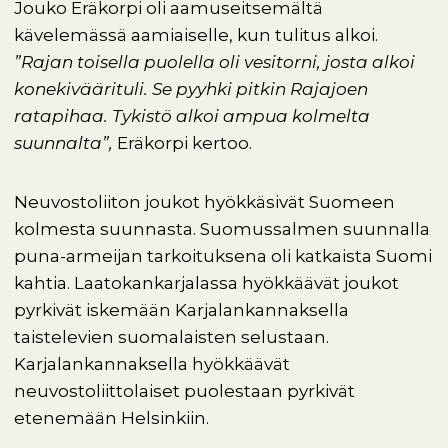
Jouko Eräkorpi oli aamuseitsemältä
kävelemässä aamiaiselle, kun tulitus alkoi.
”Rajan toisella puolella oli vesitorni, josta alkoi
konekiväärituli. Se pyyhki pitkin Rajajoen
ratapihaa. Tykistö alkoi ampua kolmelta
suunnalta”,
Eräkorpi kertoo.
Neuvostoliiton joukot hyökkäsivät Suomeen
kolmesta suunnasta. Suomussalmen suunnalla
puna-armeijan tarkoituksena oli katkaista Suomi
kahtia. Laatokankarjalassa hyökkäävät joukot
pyrkivät iskemään Karjalankannaksella
taistelevien suomalaisten selustaan.
Karjalankannaksella hyökkäävät
neuvostoliittolaiset puolestaan pyrkivät
etenemään Helsinkiin.