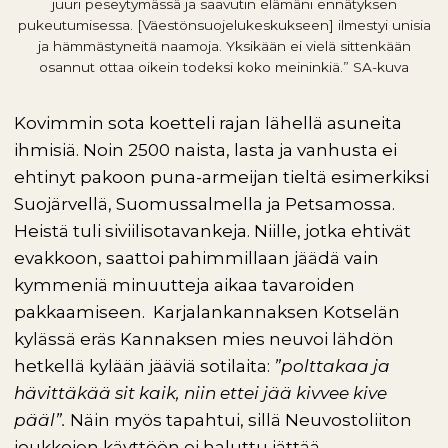
juuri peseytymässä ja saavutin elämäni ennätyksen
pukeutumisessa. [Väestönsuojelukeskukseen] ilmestyi unisia
ja hämmästyneitä naamoja. Yksikään ei vielä sittenkään
osannut ottaa oikein todeksi koko meininkiä.” SA-kuva
Kovimmin sota koetteli rajan lähellä asuneita
ihmisiä. Noin 2500 naista, lasta ja vanhusta ei
ehtinyt pakoon puna-armeijan tieltä esimerkiksi
Suojärvellä, Suomussalmella ja Petsamossa.
Heistä tuli siviilisotavankeja. Niille, jotka ehtivät
evakkoon, saattoi pahimmillaan jäädä vain
kymmeniä minuutteja aikaa tavaroiden
pakkaamiseen. Karjalankannaksen Kotselän
kylässä eräs Kannaksen mies neuvoi lähdön
hetkellä kylään jääviä sotilaita:
”polttakaa ja
hävittäkää sit kaik, niin ettei jää kivvee kive
pääl”.
Näin myös tapahtui, sillä Neuvostoliiton
joukkojen käyttöön ei haluttu jättää