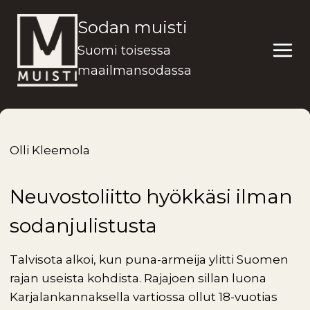
Siirry
Sodan muisti
sisältöön
Suomi toisessa
maailmansodassa
Olli Kleemola
Neuvostoliitto hyökkäsi ilman
sodanjulistusta
Talvisota alkoi, kun puna-armeija ylitti Suomen
rajan useista kohdista. Rajajoen sillan luona
Karjalankannaksella vartiossa ollut 18-vuotias