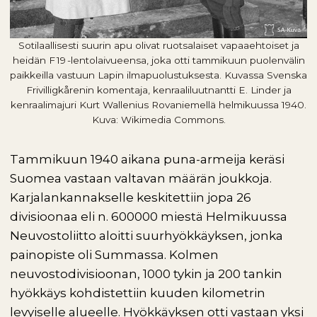
Sotilaallisesti suurin apu olivat ruotsalaiset vapaaehtoiset ja
heidän F 19 -lentolaivueensa, joka otti tammikuun puolenvälin
paikkeilla vastuun Lapin ilmapuolustuksesta. Kuvassa Svenska
Frivilligkårenin komentaja, kenraaliluutnantti E. Linder ja
kenraalimajuri Kurt Wallenius Rovaniemellä helmikuussa 1940.
Kuva: Wikimedia Commons.
Tammikuun 1940 aikana puna-armeija keräsi
Suomea vastaan valtavan määrän joukkoja.
Karjalankannakselle keskitettiin jopa 26
divisioonaa eli n. 600000 miestä Helmikuussa
Neuvostoliitto aloitti suurhyökkäyksen, jonka
painopiste oli Summassa. Kolmen
neuvostodivisioonan, 1000 tykin ja 200 tankin
hyökkäys kohdistettiin kuuden kilometrin
levyiselle alueelle. Hyökkäyksen otti vastaan yksi