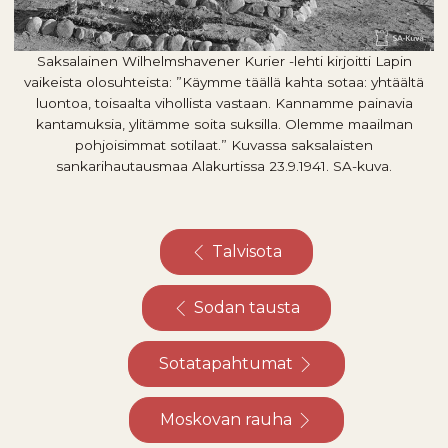
Saksalainen Wilhelmshavener Kurier -lehti kirjoitti Lapin
vaikeista olosuhteista: ”Käymme täällä kahta sotaa: yhtäältä
luontoa, toisaalta vihollista vastaan. Kannamme painavia
kantamuksia, ylitämme soita suksilla. Olemme maailman
pohjoisimmat sotilaat.” Kuvassa saksalaisten
sankarihautausmaa Alakurtissa 23.9.1941. SA-kuva.
Talvisota
Sodan tausta
Sotatapahtumat
Moskovan rauha