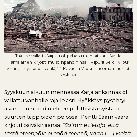
Takaisinvallattu Viipuri oli pahasti raunioitunut. Valde
Hämäläinen kirjoitti muistiinpanoihinsa: ”Viipuri! Se oli Viipuri
vihanta, nyt se oli soraläjä.” Kuvassa Viipurin aseman rauniot.
SA-kuva.
Syyskuun alkuun mennessä Karjalankannas oli
vallattu vanhalle rajalle asti. Hyökkäys pysähtyi
aivan Leningradin eteen poliittisista syistä ja
suurten tappioiden pelossa. Pentti Saarnivaara
kirjoitti päiväkirjaansa:
“Saimme tietoja, että
tästä eteenpäin ei enää mennä, vaan [– –] Meitä