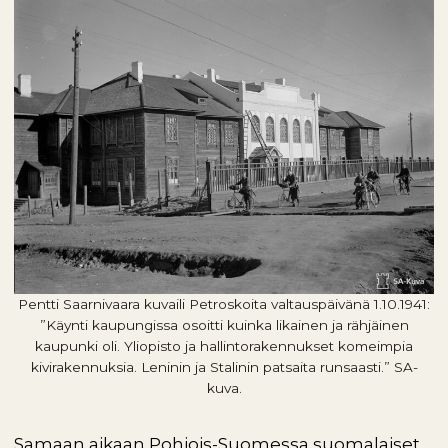
Pentti Saarnivaara kuvaili Petroskoita valtauspäivänä 1.10.1941:
”Käynti kaupungissa osoitti kuinka likainen ja rähjäinen
kaupunki oli. Yliopisto ja hallintorakennukset komeimpia
kivirakennuksia. Leninin ja Stalinin patsaita runsaasti.” SA-
kuva.
Samaan aikaan Pohjois-Suomessa suomalaiset