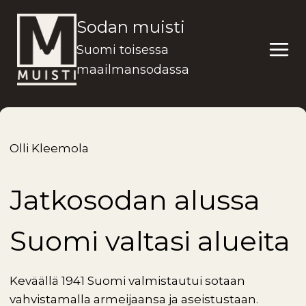
Siirry
Sodan muisti
sisältöön
Suomi toisessa
maailmansodassa
Olli Kleemola
Jatkosodan alussa
Suomi valtasi alueita
Keväällä 1941 Suomi valmistautui sotaan
vahvistamalla armeijaansa ja aseistustaan.