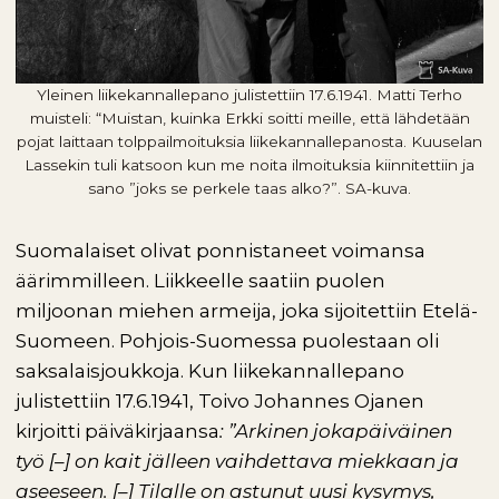
Yleinen liikekannallepano julistettiin 17.6.1941. Matti Terho
muisteli: “Muistan, kuinka Erkki soitti meille, että lähdetään
pojat laittaan tolppailmoituksia liikekannallepanosta. Kuuselan
Lassekin tuli katsoon kun me noita ilmoituksia kiinnitettiin ja
sano ”joks se perkele taas alko?”. SA-kuva.
Suomalaiset olivat ponnistaneet voimansa
äärimmilleen. Liikkeelle saatiin puolen
miljoonan miehen armeija, joka sijoitettiin Etelä-
Suomeen. Pohjois-Suomessa puolestaan oli
saksalaisjoukkoja. Kun liikekannallepano
julistettiin 17.6.1941, Toivo Johannes Ojanen
kirjoitti päiväkirjaansa
: ”Arkinen jokapäiväinen
työ [–] on kait jälleen vaihdettava miekkaan ja
aseeseen. [–] Tilalle on astunut uusi kysymys,