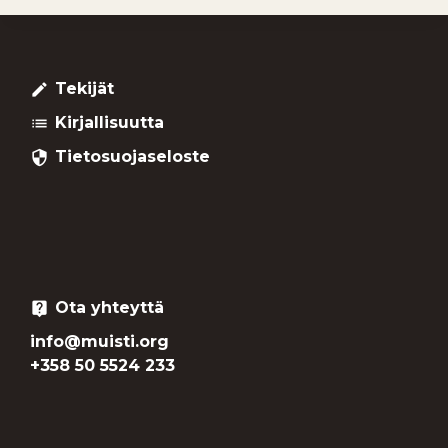
Tekijät
create
Kirjallisuutta
list
Tietosuojaseloste
security
Ota yhteyttä
live_help
info@muisti.org
+358 50 5524 233