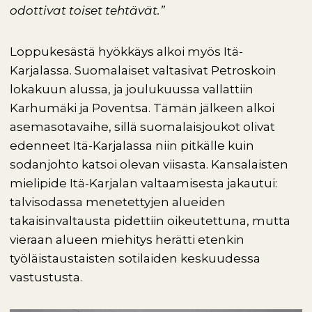
odottivat toiset tehtävät.”
Loppukesästä hyökkäys alkoi myös Itä-
Karjalassa. Suomalaiset valtasivat Petroskoin
lokakuun alussa, ja joulukuussa vallattiin
Karhumäki ja Poventsa. Tämän jälkeen alkoi
asemasotavaihe, sillä suomalaisjoukot olivat
edenneet Itä-Karjalassa niin pitkälle kuin
sodanjohto katsoi olevan viisasta. Kansalaisten
mielipide Itä-Karjalan valtaamisesta jakautui:
talvisodassa menetettyjen alueiden
takaisinvaltausta pidettiin oikeutettuna, mutta
vieraan alueen miehitys herätti etenkin
työläistaustaisten sotilaiden keskuudessa
vastustusta.