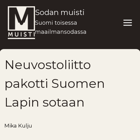
Siirry
Sodan muisti
sisältöön
Suomi toisessa
maailmansodassa
Neuvostoliitto
pakotti Suomen
Lapin sotaan
Mika Kulju