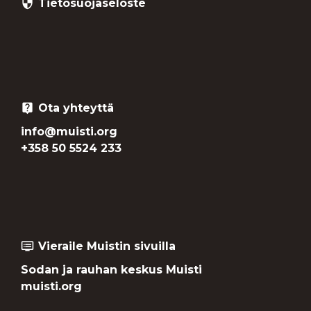
Tietosuojaseloste
security
Ota yhteyttä
live_help
info@muisti.org
+358 50 5524 233
Vieraile Muistin sivuilla
dvr
Sodan ja rauhan keskus Muisti
muisti.org