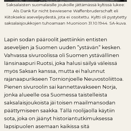
Saksalaisten suomalaisille joukoille jättämässä kyltissä lukee:
Als Dank für nicht bewiesene Waffenbruderschaft eli
Kiitokseksi aseveljeydestä, jota ei osoitettu. Kyltti oli pystytetty
saksalaisjoukkojen tuhoamaan Muonioon 31.10.1944. SA-kuva.
Lapin sodan pääroolit jaettiinkin entisten
aseveljien ja Suomen uuden ”ystävän” kesken.
Vahvassa sivuroolissa oli Suomen ystävällinen
länsinaapuri Ruotsi, joka halusi säilyä väleissä
myös Saksan kanssa, mutta ei halunnut
rajanaapurikseen Tornionjoelle Neuvostoliittoa.
Pienen sivuroolin sai kannettavakseen Norja,
jonka alueelle osa Suomessa taistelleista
saksalaisjoukoista jäi toisen maailmansodan
päättymiseen saakka. Tällä roolijaolla käytiin
sota, joka on jäänyt historiantutkimuksessa
lapsipuolen asemaan kaikissa sitä