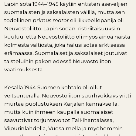
Lapin sota 1944–1945 käytiin entisten aseveljien
suomalaisten ja saksalaisten välillä, mutta sen
todellinen
primus motor
eli liikkeellepanija oli
Neuvostoliitto. Lapin sodan ristiriitaisuuksiin
kuuluu, että Neuvostoliitto oli myös ainoa näistä
kolmesta valtiosta, joka halusi sotaa arktisessa
erämaassa. Suomalaiset ja saksalaiset joutuivat
taisteluihin pakon edessä Neuvostoliiton
vaatimuksesta.
Kesällä 1944 Suomen kohtalo oli ollut
veitsenterällä. Neuvostoliiton suurhyökkäys yritti
murtaa puolustuksen Karjalan kannaksella,
mutta kuin ihmeen kaupalla suomalaiset
saavuttivat torjuntavoitot Tali-Ihantalassa,
Viipurinlahdella, Vuosalmella ja myöhemmin