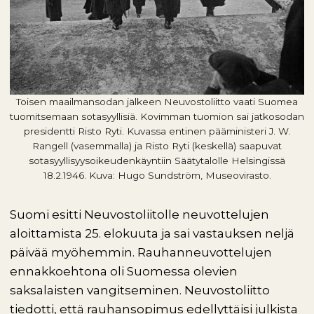
Toisen maailmansodan jälkeen Neuvostoliitto vaati Suomea
tuomitsemaan sotasyyllisiä. Kovimman tuomion sai jatkosodan
presidentti Risto Ryti. Kuvassa entinen pääministeri J. W.
Rangell (vasemmalla) ja Risto Ryti (keskellä) saapuvat
sotasyyllisyysoikeudenkäyntiin Säätytalolle Helsingissä
18.2.1946. Kuva: Hugo Sundström, Museovirasto.
Suomi esitti Neuvostoliitolle neuvottelujen
aloittamista 25. elokuuta ja sai vastauksen neljä
päivää myöhemmin. Rauhanneuvottelujen
ennakkoehtona oli Suomessa olevien
saksalaisten vangitseminen. Neuvostoliitto
tiedotti, että rauhansopimus edellyttäisi julkista