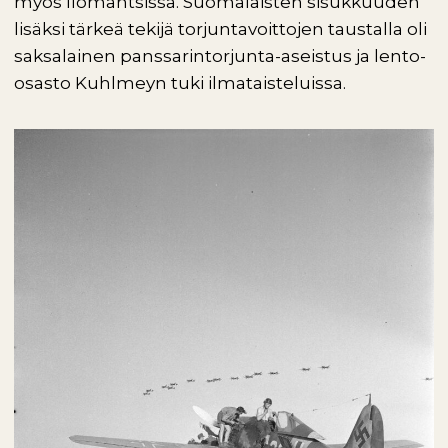
myös Ilomantsissa. Suomalaisten sisukkuuden
lisäksi tärkeä tekijä torjuntavoittojen taustalla oli
saksalainen panssarintorjunta-aseistus ja lento-
osasto Kuhlmeyn tuki ilmataisteluissa.