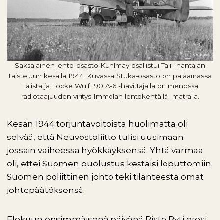
Saksalainen lento-osasto Kuhlmay osallistui Tali-Ihantalan
taisteluun kesällä 1944. Kuvassa Stuka-osasto on palaamassa
Talista ja Focke Wulf 190 A-6 -hävittäjällä on menossa
radiotaajuuden viritys Immolan lentokentällä Imatralla.
Kesän 1944 torjuntavoitoista huolimatta oli
selvää, että Neuvostoliitto tulisi uusimaan
jossain vaiheessa hyökkäyksensä. Yhtä varmaa
oli, ettei Suomen puolustus kestäisi loputtomiin.
Suomen poliittinen johto teki tilanteesta omat
johtopäätöksensä.
Elokuun ensimmäisenä päivänä Risto Ryti erosi