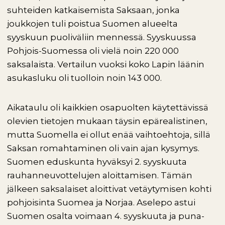
suhteiden katkaisemista Saksaan, jonka
joukkojen tuli poistua Suomen alueelta
syyskuun puoliväliin mennessä. Syyskuussa
Pohjois-Suomessa oli vielä noin 220 000
saksalaista. Vertailun vuoksi koko Lapin läänin
asukasluku oli tuolloin noin 143 000.
Aikataulu oli kaikkien osapuolten käytettävissä
olevien tietojen mukaan täysin epärealistinen,
mutta Suomella ei ollut enää vaihtoehtoja, sillä
Saksan romahtaminen oli vain ajan kysymys.
Suomen eduskunta hyväksyi 2. syyskuuta
rauhanneuvottelujen aloittamisen. Tämän
jälkeen saksalaiset aloittivat vetäytymisen kohti
pohjoisinta Suomea ja Norjaa. Aselepo astui
Suomen osalta voimaan 4. syyskuuta ja puna-