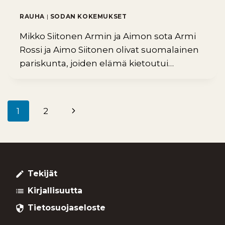
RAUHA
|
SODAN KOKEMUKSET
Mikko Siitonen Armin ja Aimon sota Armi
Rossi ja Aimo Siitonen olivat suomalainen
pariskunta, joiden elämä kietoutui…
Seuraava
1
2
Sivunavigointi
sivu
Tekijät
create
Kirjallisuutta
list
Tietosuojaseloste
security