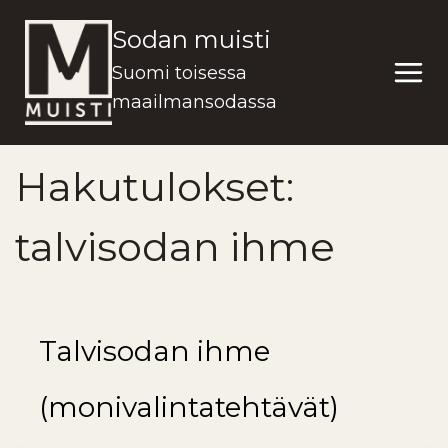
Siirry
Sodan muisti
sisältöön
Suomi toisessa
maailmansodassa
Hakutulokset:
talvisodan ihme
Talvisodan ihme
(monivalintatehtävät)