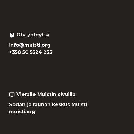
Ota yhteyttä
live_help
info@muisti.org
+358 50 5524 233
Vieraile Muistin sivuilla
dvr
Sodan ja rauhan keskus Muisti
muisti.org