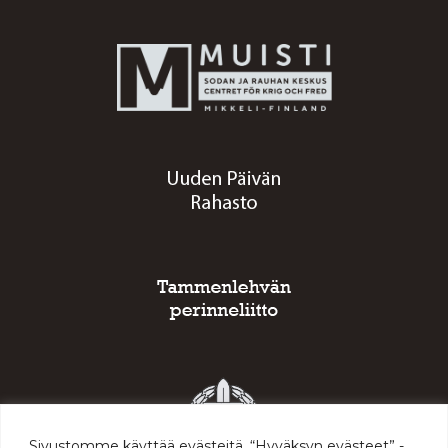
Sivustomme käyttää evästeitä. “Hyväksyn evästeet” -