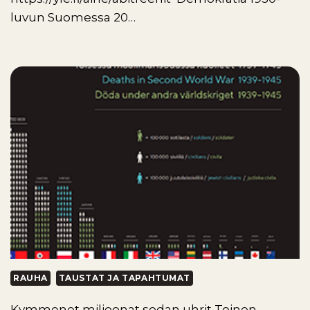
luvun Suomessa 20…
RAUHA
TAUSTAT JA TAPAHTUMAT
Kymmenet miljoonat sodan uhrit Toinen