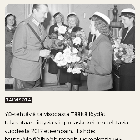
TALVISOTA
YO-tehtäviä talvisodasta Täältä löydät
talvisotaan liittyviä ylioppilaskokeiden tehtäviä
vuodesta 2017 eteenpäin. Lähde:
https://yle.fi/aihe/abitreenit Demokratia 1930-