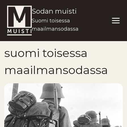
Siirry
Sodan muisti
sisältöön
Suomi toisessa
maailmansodassa
suomi toisessa
maailmansodassa