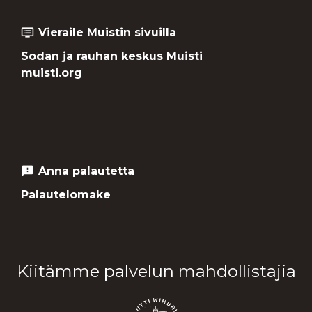
Vieraile Muistin sivuilla
dvr
Sodan ja rauhan keskus Muisti
muisti.org
Anna palautetta
feedback
Palautelomake
Kiitämme palvelun mahdollistajia