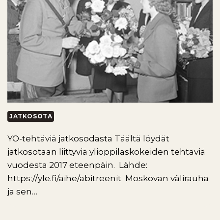
JATKOSOTA
YO-tehtäviä jatkosodasta Täältä löydät
jatkosotaan liittyviä ylioppilaskokeiden tehtäviä
vuodesta 2017 eteenpäin. Lähde:
https://yle.fi/aihe/abitreenit Moskovan välirauha
ja sen…