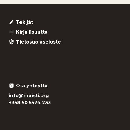
Tekijät
create
Kirjallisuutta
list
Tietosuojaseloste
security
Ota yhteyttä
live_help
info@muisti.org
+358 50 5524 233