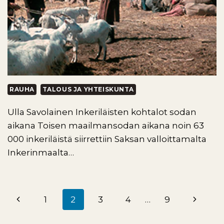
RAUHA
TALOUS JA YHTEISKUNTA
Ulla Savolainen Inkeriläisten kohtalot sodan
aikana Toisen maailmansodan aikana noin 63
000 inkeriläistä siirrettiin Saksan valloittamalta
Inkerinmaalta…
Edellinen
Seuraa
1
2
3
4
…
9
Sivunavigointi
sivu
sivu