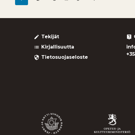
Sivunavigointi
sivu
Tekijät
create
live_help
Kirjallisuutta
inf
list
+35
Tietosuojaseloste
security