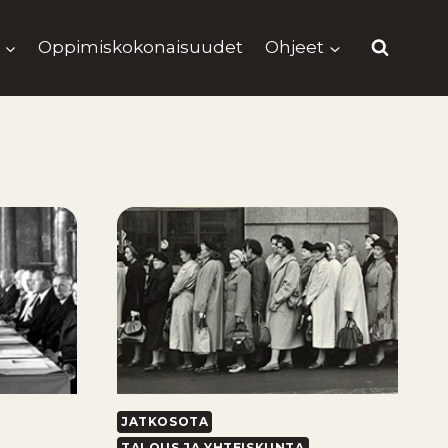
Oppimiskokonaisuudet
Ohjeet
JATKOSOTA
TALOUS JA YHTEISKUNTA