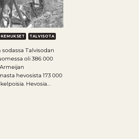
OKEMUKSET
TALVISOTA
 sodassa Talvisodan
uomessa oli 386 000
 Armeijan
asta hevosista 173 000
ökelpoisia. Hevosia…