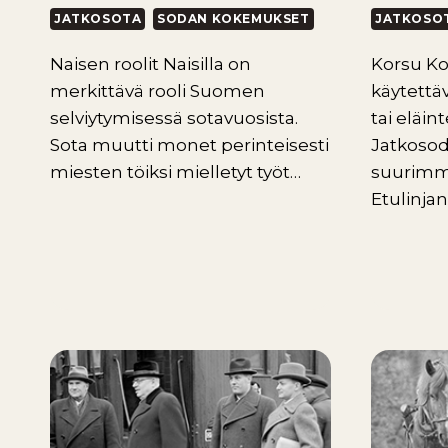
JATKOSOTA
SODAN KOKEMUKSET
JATKOSO
Naisen roolit Naisilla on
Korsu Ko
merkittävä rooli Suomen
käytettä
selviytymisessä sotavuosista.
tai eläi
Sota muutti monet perinteisesti
Jatkosod
miesten töiksi mielletyt työt…
suurimma
Etulinja