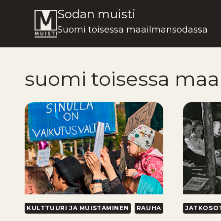
Siirry
Sodan muisti
sisältöön
Suomi toisessa maailmansodassa
suomi toisessa ma
KULTTUURI JA MUISTAMINEN
RAUHA
JATKOSO