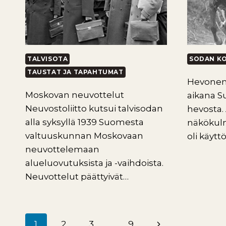
TALVISOTA
SODAN K
TAUSTAT JA TAPAHTUMAT
Hevonen
Moskovan neuvottelut
aikana S
Neuvostoliitto kutsui talvisodan
hevosta.
alla syksyllä 1939 Suomesta
näkökulm
valtuuskunnan Moskovaan
oli käytt
neuvottelemaan
alueluovutuksista ja -vaihdoista.
Neuvottelut päättyivät…
Seuraava
1
2
3
…
9