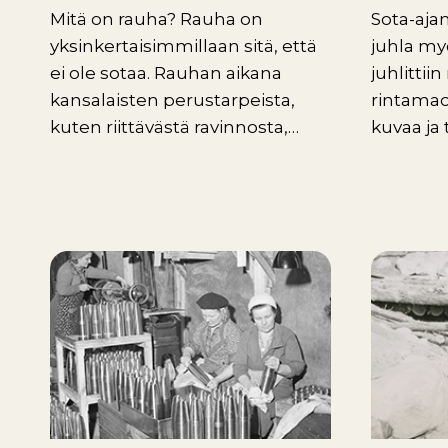
Mitä on rauha? Rauha on
Sota-ajan
yksinkertaisimmillaan sitä, että
juhla myö
ei ole sotaa. Rauhan aikana
juhlittii
kansalaisten perustarpeista,
rintamao
kuten riittävästä ravinnosta,…
kuvaa ja