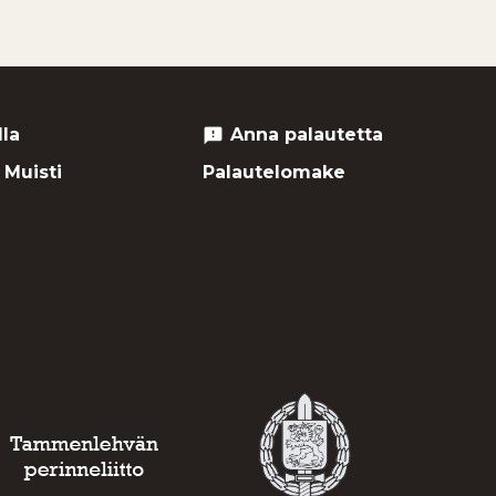
lla
Anna palautetta
feedback
 Muisti
Palautelomake