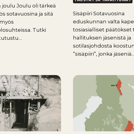
 joulu Joulu oli tärkeä
Sisäpiiri Sotavuosina
s sotavuosina ja sitä
eduskunnan valta kape
n myös
tosiasialliset päätökset 
losuhteissa. Tutki
hallituksen jäsenistä ja
 tutustu…
sotilasjohdosta koostu
”sisäpiiri”, jonka jäseniä