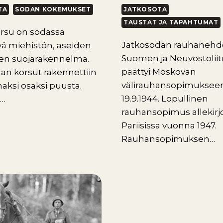
TA
SODAN KOKEMUKSET
JATKOSOTA
TAUSTAT JA TAPAHTUMAT
rsu on sodassa
Jatkosodan rauhanehd
vä miehistön, aseiden
Suomen ja Neuvostoliit
nten suojarakennelma.
päättyi Moskovan
an korsut rakennettiin
välirauhansopimuksee
ksi osaksi puusta.
19.9.1944. Lopullinen
n…
rauhansopimus allekirjo
Pariisissa vuonna 1947.
Rauhansopimuksen…