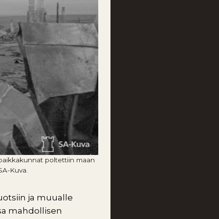
 paikkakunnat poltettiin maan
 SA-Kuva.
uotsiin ja muualle
sa mahdollisen