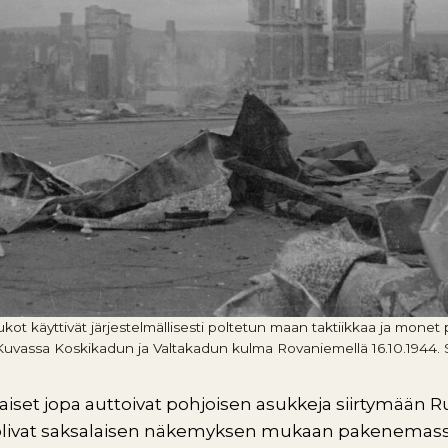
ukot käyttivät järjestelmällisesti poltetun maan taktiikkaa ja monet
 Kuvassa Koskikadun ja Valtakadun kulma Rovaniemellä 16.10.1944.
iset jopa auttoivat pohjoisen asukkeja siirtymään R
 olivat saksalaisen näkemyksen mukaan pakenemas