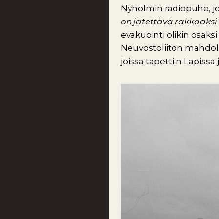
Nyholmin radiopuhe, jon
on jätettävä rakkaaks
evakuointi olikin osaksi
Neuvostoliiton mahdolli
joissa tapettiin Lapissa 