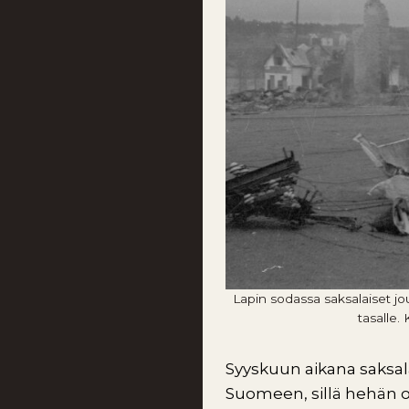
Lapin sodassa saksalaiset jo
tasalle.
Syyskuun aikana saksala
Suomeen, sillä hehän