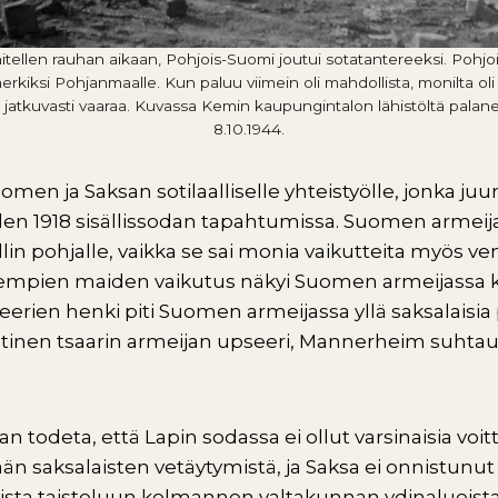
ellen rauhan aikaan, Pohjois-Suomi joutui sotatantereeksi. Pohjo
merkiksi Pohjanmaalle. Kun paluu viimein oli mahdollista, monilta o
 jatkuvasti vaaraa. Kuvassa Kemin kaupungintalon lähistöltä palanei
8.10.1944.
omen ja Saksan sotilaalliselle yhteistyölle, jonka juure
oden 1918 sisällissodan tapahtumissa. Suomen armeija 
lin pohjalle, vaikka se sai monia vaikutteita myös ve
olempien maiden vaikutus näkyi Suomen armeijassa
seerien henki piti Suomen armeijassa yllä saksalaisia
ntinen tsaarin armeijan upseeri, Mannerheim suhtaut
aan todeta, että Lapin sodassa ei ollut varsinaisia voit
n saksalaisten vetäytymistä, ja Saksa ei onnistunut
ista taisteluun kolmannen valtakunnan ydinalueista.