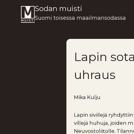
Siirry
Sodan muisti
sisältöön
Suomi toisessa maailmansodassa
Lapin sot
uhraus
Mika Kulju
Lapin siviilejä ryhdytti
villejä huhuja, joiden 
Neuvostoliitolle. Tila