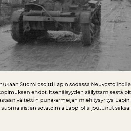
ukaan Suomi osoitti Lapin sodassa Neuvostoliitolle,
opimuksen ehdot. Itsenäisyyden säilyttämisestä piti
 vastaan vältettiin puna-armeijan miehitysyritys. Lapin
an suomalaisten sotatoimia Lappi olisi joutunut saksal