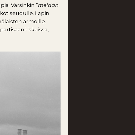
ia. Varsinkin ”
meidän
i kotiseudulle. Lapin
näläisten armoille.
artisaani-iskuissa,