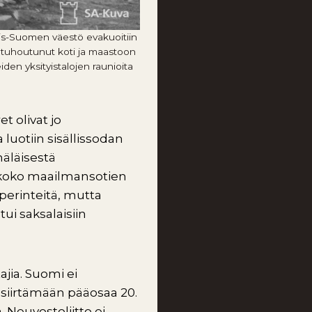
is-Suomen väestö evakuoitiin
li tuhoutunut koti ja maastoon
den yksityistalojen raunioita
t olivat jo
luotiin sisällissodan
näläisestä
 koko maailmansotien
 perinteitä, mutta
ui saksalaisiin
tajia. Suomi ei
 siirtämään pääosaa 20.
 Neuvostoliitto ei