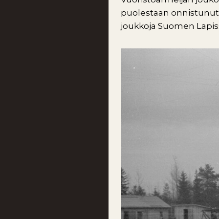
puolestaan onnistunut 
joukkoja Suomen Lapiss