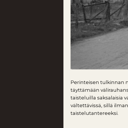
Perinteisen tulkinnan m
täyttämään välirauhans
taisteluilla saksalaisia
vältettävissä, sillä ilm
taistelutantereeksi.