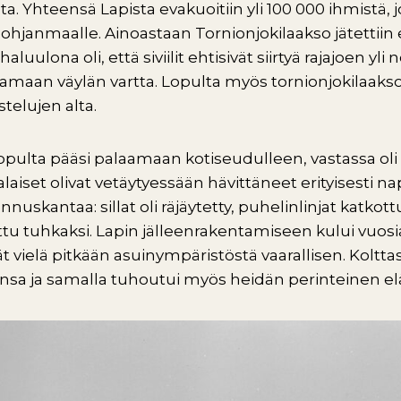
. Yhteensä Lapista evakuoitiin yli 100 000 ihmistä, j
pohjanmaalle. Ainoastaan Tornionjokilaakso jätettii
luulona oli, että siviilit ehtisivät siirtyä rajajoen yli
tamaan väylän vartta. Lopulta myös tornionjokilaaksol
stelujen alta.
opulta pääsi palaamaan kotiseudulleen, vastassa ol
laiset olivat vetäytyessään hävittäneet erityisesti na
uskantaa: sillat oli räjäytetty, puhelinlinjat katkott
ettu tuhkaksi. Lapin jälleenrakentamiseen kului vuosi
t vielä pitkään asuinympäristöstä vaarallisen. Kolt
nsa ja samalla tuhoutui myös heidän perinteinen 