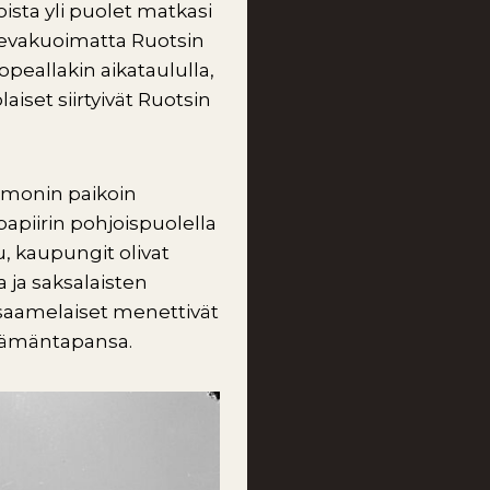
oista yli puolet matkasi
n evakuoimatta Ruotsin
 nopeallakin aikataululla,
aiset siirtyivät Ruotsin
i monin paikoin
papiirin pohjoispuolella
u, kaupungit olivat
a ja saksalaisten
tasaamelaiset menettivät
elämäntapansa.