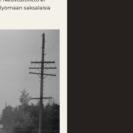
 lyömään saksalaisia