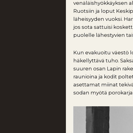
venäläishyökkäyksen alta
Ruotsiin ja loput Keski
läheisyyden vuoksi. Harha
jos sota sattuisi kosket
puolelle lähestyvien tai
Kun evakuoitu väestö l
häkellyttävä tuho. Saksa
suuren osan Lapin rakenn
raunioina ja kodit polt
asettamat miinat tekivä
sodan myötä porokarja