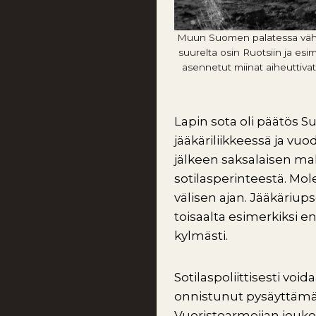
Muun Suomen palatessa vähit
suurelta osin Ruotsiin ja esi
asennetut miinat aiheuttivat
Lapin sota oli päätös Su
jääkäriliikkeessä ja vu
jälkeen saksalaisen mal
sotilasperinteestä. M
välisen ajan. Jääkäriup
toisaalta esimerkiksi e
kylmästi.
Sotilaspoliittisesti void
onnistunut pysäyttämää
Vuoristoarmeijan jouko