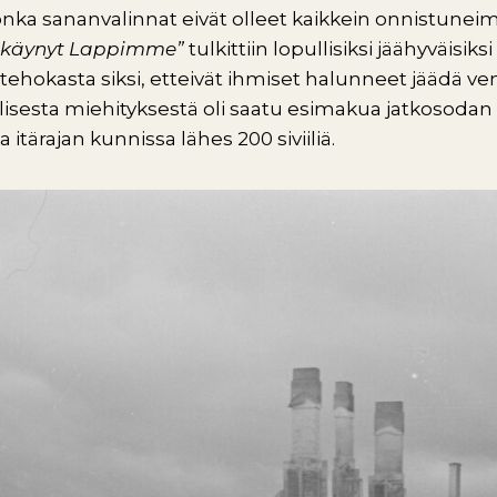
ka sananvalinnat eivät olleet kaikkein onnistuneimp
i käynyt Lappimme”
tulkittiin lopullisiksi jäähyväisiks
 tehokasta siksi, etteivät ihmiset halunneet jäädä ve
sesta miehityksestä oli saatu esimakua jatkosodan p
ja itärajan kunnissa lähes 200 siviiliä.