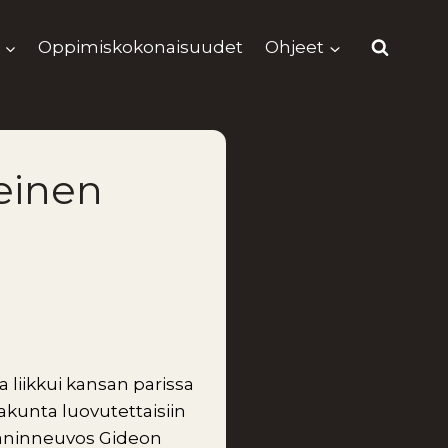
Oppimiskokonaisuudet
Ohjeet
meinen
a liikkui kansan parissa
akunta luovutettaisiin
lääninneuvos Gideon