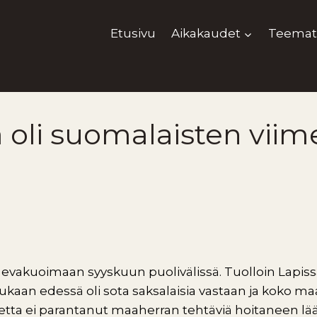
Etusivu
Aikakaudet
Teemat
a oli suomalaisten vii
in evakuoimaan syyskuun puolivälissä. Tuolloin Lapiss
mukaan edessä oli sota saksalaisia vastaan ja koko ma
nnetta ei parantanut maaherran tehtäviä hoitaneen 