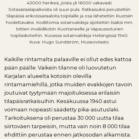
43000 henkeä, joista yli 16000 vakavasti.
Sotasairaalapaikoista oli suuri pula. Ratkaisuksi perustettiin
tilapäisiä erikoissairaaloita toipilaille ja osa lähetettiin Ruotsiin
hoidettavaksi. Kodittomia sotainvalideja sijoitettiin lisäksi mm.
lottien invalidikotiin Kuortaneelle ja Vapaussoturien
toipilaskoteihin. Kuvassa sotainvalideja Helsingissä 1940.
Kuva: Hugo Sundström, Museovirasto.
Kaikille rintamalta palaaville ei ollut edes kattoa
pään päälle. Vaikein tilanne oli luovutetun
Karjalan alueelta kotoisin olevilla
rintamamiehillä, jotka muiden evakkojen tavoin
joutuivat tyytymään majoituksessa erilaisiin
tilapäisratkaisuihin. Kesäkuussa 1940 astui
voimaan nopeasti säädetty pika-asutuslaki.
Tarkoituksena oli perustaa 30 000 uutta tilaa
siirtoväen tarpeisiin, mutta vain noin 8 000 tilaa
ehdittiin perustaa ennen jatkosodan alkamista.