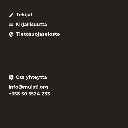
Tekijät
create
Kirjallisuutta
list
Tietosuojaseloste
security
Ota yhteyttä
live_help
info@muisti.org
+358 50 5524 233