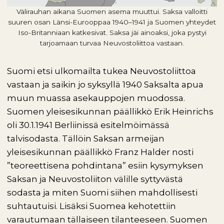
Välirauhan aikana Suomen asema muuttui. Saksa valloitti
suuren osan Länsi-Eurooppaa 1940–1941 ja Suomen yhteydet
Iso-Britanniaan katkesivat. Saksa jäi ainoaksi, joka pystyi
tarjoamaan turvaa Neuvostoliittoa vastaan.
Suomi etsi ulkomailta tukea Neuvostoliittoa
vastaan ja saikin jo syksyllä 1940 Saksalta apua
muun muassa asekauppojen muodossa.
Suomen yleisesikunnan päällikkö Erik Heinrichs
oli 30.1.1941 Berliinissä esitelmöimässä
talvisodasta. Tällöin Saksan armeijan
yleisesikunnan päällikkö Franz Halder nosti
”teoreettisena pohdintana” esiin kysymyksen
Saksan ja Neuvostoliiton välille syttyvästä
sodasta ja miten Suomi siihen mahdollisesti
suhtautuisi. Lisäksi Suomea kehotettiin
varautumaan tällaiseen tilanteeseen. Suomen