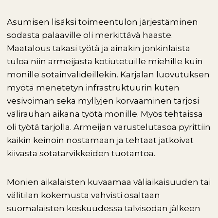
Asumisen lisäksi toimeentulon järjestäminen
sodasta palaaville oli merkittävä haaste.
Maatalous takasi työtä ja ainakin jonkinlaista
tuloa niin armeijasta kotiutetuille miehille kuin
monille sotainvalideillekin. Karjalan luovutuksen
myötä menetetyn infrastruktuurin kuten
vesivoiman sekä myllyjen korvaaminen tarjosi
välirauhan aikana työtä monille. Myös tehtaissa
oli työtä tarjolla. Armeijan varustelutasoa pyrittiin
kaikin keinoin nostamaan ja tehtaat jatkoivat
kiivasta sotatarvikkeiden tuotantoa.
Monien aikalaisten kuvaamaa väliaikaisuuden tai
välitilan kokemusta vahvisti osaltaan
suomalaisten keskuudessa talvisodan jälkeen