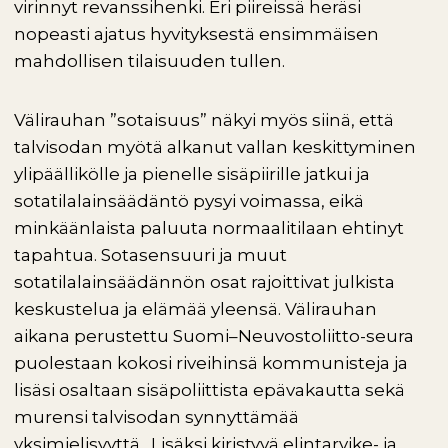
virinnyt revanssihenki. Eri piireissä heräsi
nopeasti ajatus hyvityksestä ensimmäisen
mahdollisen tilaisuuden tullen.
Välirauhan ”sotaisuus” näkyi myös siinä, että
talvisodan myötä alkanut vallan keskittyminen
ylipäällikölle ja pienelle sisäpiirille jatkui ja
sotatilalainsäädäntö pysyi voimassa, eikä
minkäänlaista paluuta normaalitilaan ehtinyt
tapahtua. Sotasensuuri ja muut
sotatilalainsäädännön osat rajoittivat julkista
keskustelua ja elämää yleensä. Välirauhan
aikana perustettu Suomi–Neuvostoliitto-seura
puolestaan kokosi riveihinsä kommunisteja ja
lisäsi osaltaan sisäpoliittista epävakautta sekä
murensi talvisodan synnyttämää
yksimielisyyttä. Lisäksi kiristyvä elintarvike- ja