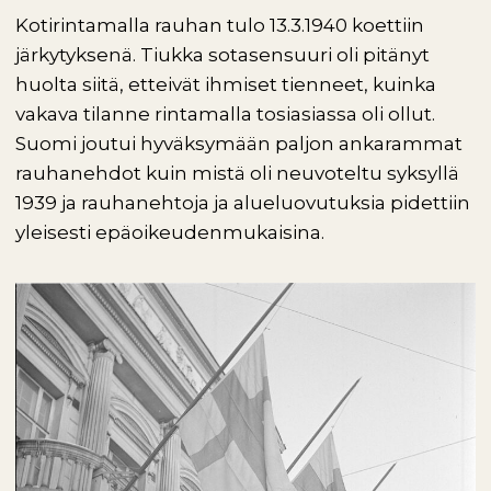
Kotirintamalla rauhan tulo 13.3.1940 koettiin
järkytyksenä. Tiukka sotasensuuri oli pitänyt
huolta siitä, etteivät ihmiset tienneet, kuinka
vakava tilanne rintamalla tosiasiassa oli ollut.
Suomi joutui hyväksymään paljon ankarammat
rauhanehdot kuin mistä oli neuvoteltu syksyllä
1939 ja rauhanehtoja ja alueluovutuksia pidettiin
yleisesti epäoikeudenmukaisina.