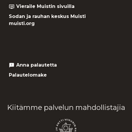
Vieraile Muistin sivuilla
dvr
Sodan ja rauhan keskus Muisti
muisti.org
Anna palautetta
feedback
Palautelomake
Kiitämme palvelun mahdollistajia