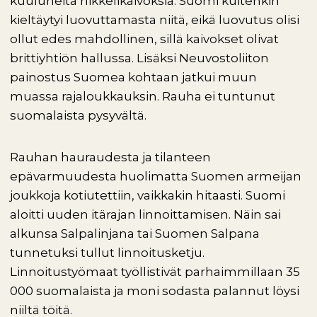
kuuluneita nikkelikaivoksia. Suomi kuitenkin
kieltäytyi luovuttamasta niitä, eikä luovutus olisi
ollut edes mahdollinen, sillä kaivokset olivat
brittiyhtiön hallussa. Lisäksi Neuvostoliiton
painostus Suomea kohtaan jatkui muun
muassa rajaloukkauksin. Rauha ei tuntunut
suomalaista pysyvältä.
Rauhan hauraudesta ja tilanteen
epävarmuudesta huolimatta Suomen armeijan
joukkoja kotiutettiin, vaikkakin hitaasti. Suomi
aloitti uuden itärajan linnoittamisen. Näin sai
alkunsa Salpalinjana tai Suomen Salpana
tunnetuksi tullut linnoitusketju.
Linnoitustyömaat työllistivät parhaimmillaan 35
000 suomalaista ja moni sodasta palannut löysi
niiltä töitä.