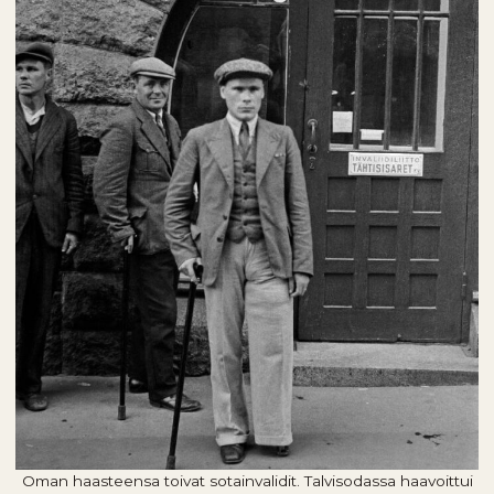
Oman haasteensa toivat sotainvalidit. Talvisodassa haavoittui