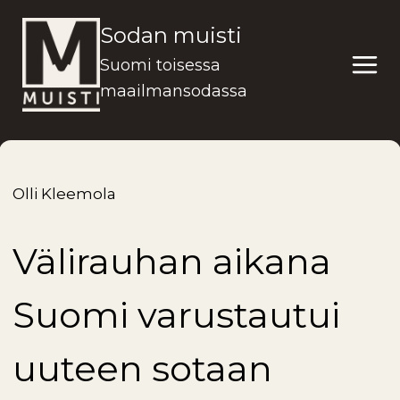
Siirry
Sodan muisti
sisältöön
Suomi toisessa
maailmansodassa
Olli Kleemola
Välirauhan aikana
Suomi varustautui
uuteen sotaan