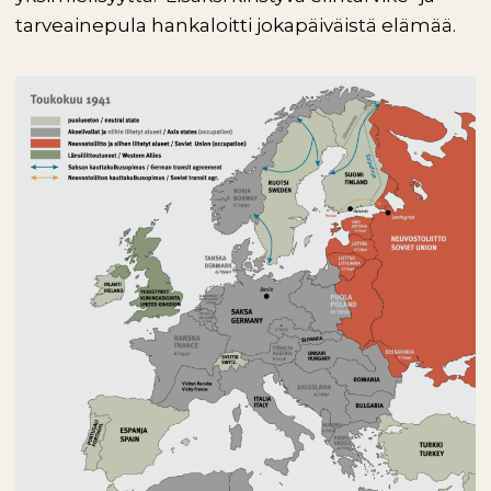
tarveainepula hankaloitti jokapäiväistä elämää.