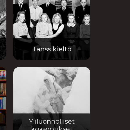
Tanssikielto
Yliluonnolliset
kokemukset