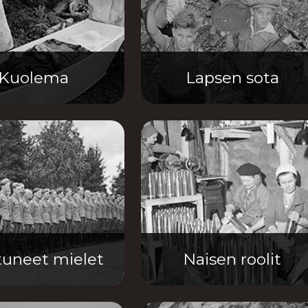
Kuolema
Lapsen sota
uneet mielet
Naisen roolit