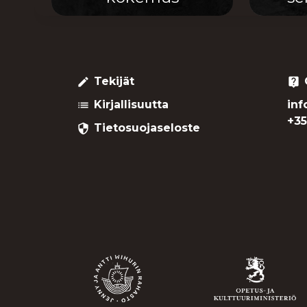
Tekijät
create
live_help
Kirjallisuutta
inf
list
+35
Tietosuojaseloste
security