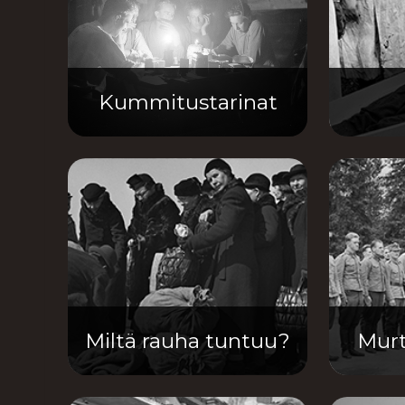
Kummitustarinat
Miltä rauha tuntuu?
Murt