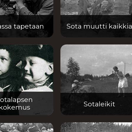
ssa tapetaan
Sota muutti kaikki
otalapsen
Sotaleikit
kokemus