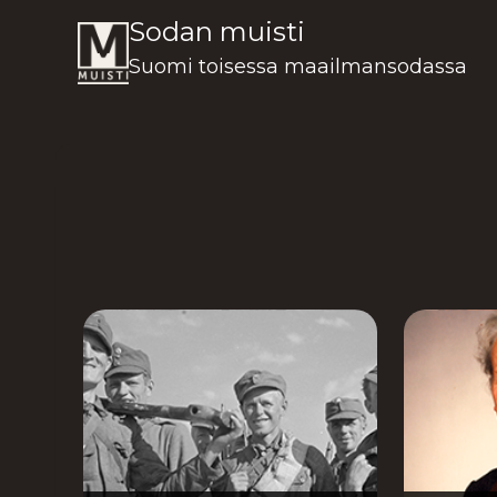
Siirry
Sodan muisti
sisältöön
Suomi toisessa maailmansodassa