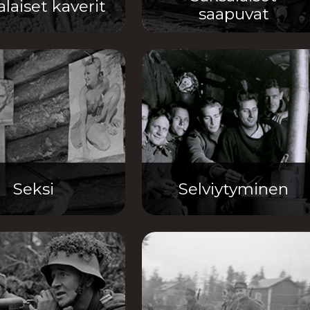
laiset kaverit
saapuvat
Seksi
Selviytyminen