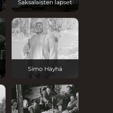
Saksalaisten lapset
Simo Häyhä