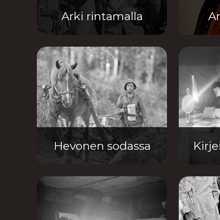
Arki rintamalla
Ar
Hevonen sodassa
Kirj