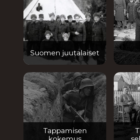
Suomen juutalaiset
Tappamisen
T
kokemus
se