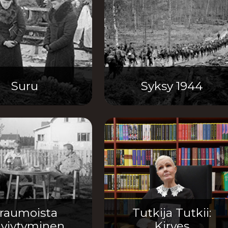
Suru
Syksy 1944
raumoista
Tutkija Tutkii:
lviytyminen
Kirves