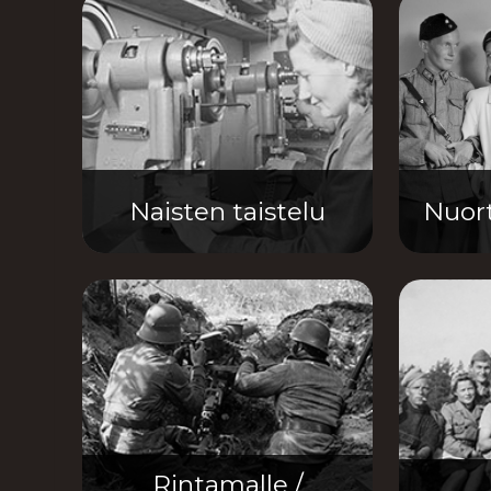
Naisten taistelu
Nuort
Rintamalle /