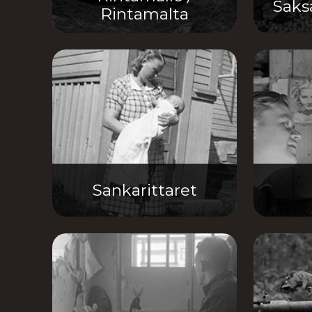
Saksa
Rintamalta
Sankarittaret