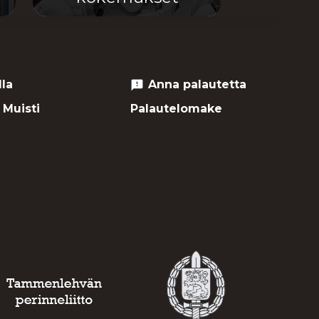
lla
Anna palautetta
feedback
 Muisti
Palautelomake