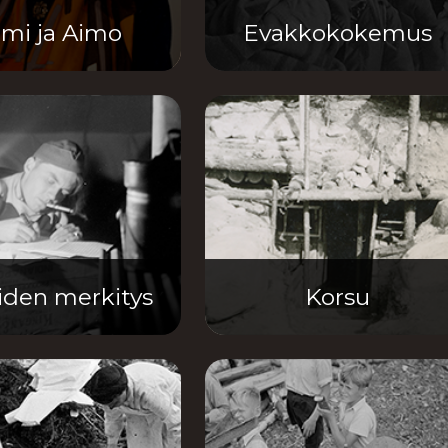
mi ja Aimo
Evakkokokemus
eiden merkitys
Korsu