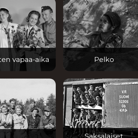
en vapaa-aika
Pelko
Saksalaiset