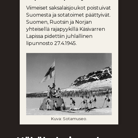
Viimeiset saksalaisjoukot poistuivat
Ma
Suomesta ja sotatoimet päättyivät.
jae
Suomen, Ruotsin ja Norjan
ka
yhteisellä rajapyykillä Käsivarren
sii
Lapissa pidettiin juhlallinen
pe
lipunnosto 27.4.1945.
ja
ja
it
ihm
sii
Nu
Kuva: Sotamuseo.