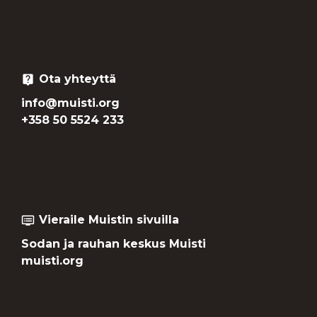
Ota yhteyttä
live_help
info@muisti.org
+358 50 5524 233
Vieraile Muistin sivuilla
dvr
Sodan ja rauhan keskus Muisti
muisti.org