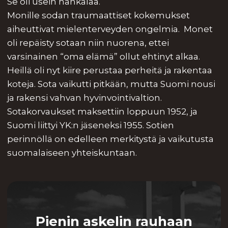
Se oli usein hankalaa.
Monille sodan traumaattiset kokemukset
aiheuttivat mielenterveyden ongelmia. Monet
oli repäisty sotaan niin nuorena, ettei
varsinainen “oma elämä” ollut ehtinyt alkaa.
Heillä oli nyt kiire perustaa perheitä ja rakentaa
koteja. Sota vaikutti pitkään, mutta Suomi nousi
ja rakensi vahvan hyvinvointivaltion.
Sotakorvaukset maksettiin loppuun 1952, ja
Suomi liittyi YK:n jäseneksi 1955. Sotien
perinnöllä on edelleen merkitystä ja vaikutusta
suomalaiseen yhteiskuntaan.
Pienin askelin rauhaan