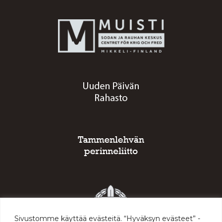
Sivustomme käyttää evästeitä. “Hyväksyn evästeet” -