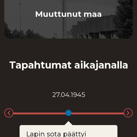
Muuttunut maa
Tapahtumat aikajanalla
27.04.1945
Lapin sota päättyi
M