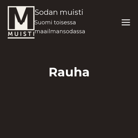
Siirry
Sodan muisti
sisältöön
Suomi toisessa
maailmansodassa
Rauha